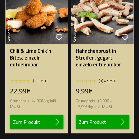
Serviervorschlag
Serviervorschlag
Chili & Lime Chik´n
Hähnchenbrust in
Bites, einzeln
Streifen, gegart,
entnehmbar
einzeln entnehmbar
★★★★★
★★★★★
★★★★★
★★★★★
(2) 5/5.0
(8) 4.9/5.0
22,99€
9,99€
Grundpreis:
47,90
€
/
kg
inkl.
Grundpreis:
19,98
€
–
MwSt.
15,99
€
/
kg
inkl. MwSt.
Zum Produkt
Zum Produkt