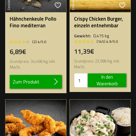
Hähnchenkeule Pollo
Crispy Chicken Burger,
Fino mediterran
einzeln entnehmbar
Gewicht:
0,475 kg
★★★★★
★★★★★
★★★★★
★★★★★
(145) 4.9/5.0
(2) 4/5.0
11,39€
6,89€
Grundpreis:
23,98
€
/
kg
inkl.
Grundpreis:
34,45
€
/
kg
inkl.
MwSt.
MwSt.
In den
Zum Produkt
Warenkorb