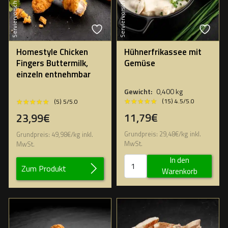
Serviervorschlag
Serviervorschlag
Homestyle Chicken
Hühnerfrikassee mit
Fingers Buttermilk,
Gemüse
einzeln entnehmbar
Gewicht:
0,400 kg
★★★★★
★★★★★
★★★★★
★★★★★
(15) 4.5/5.0
(5) 5/5.0
11,79€
23,99€
Grundpreis:
29,48
€
/
kg
inkl.
Grundpreis:
49,98
€
/
kg
inkl.
MwSt.
MwSt.
In den
Zum Produkt
Warenkorb