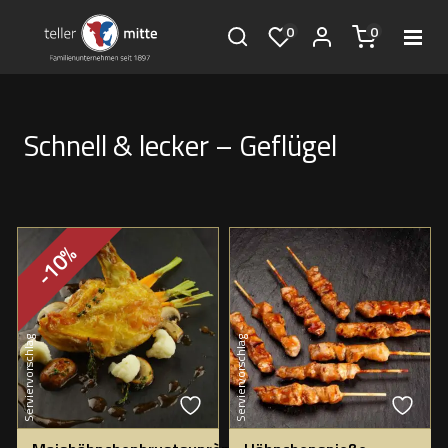
0
0
Schnell & lecker – Geflügel
-10%
Serviervorschlag
Serviervorschlag