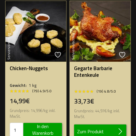
Serviervorschlag
Serviervorschlag
Chicken-Nuggets
Gegarte Barbarie
Entenkeule
Gewicht:
1 kg
★★★★★
★★★★★
★★★★★
★★★★★
(79) 4.9/5.0
(19) 4.8/5.0
14,99€
33,73€
Grundpreis:
14,99
€
/
kg
inkl.
Grundpreis:
44,97
€
/
kg
inkl.
MwSt.
MwSt.
In den
Zum Produkt
Warenkorb