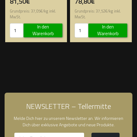
81,50€
78,80€
Grundpreis:
37,05
€
/
kg
inkl.
Grundpreis:
37,52
€
/
kg
inkl.
MwSt.
MwSt.
In den
In den
Warenkorb
Warenkorb
NEWSLETTER – Tellermitte
Melde Dich hier zu unserem Newsletter an. Wir informieren
Dich über exklusive Angebote und neue Produkte.