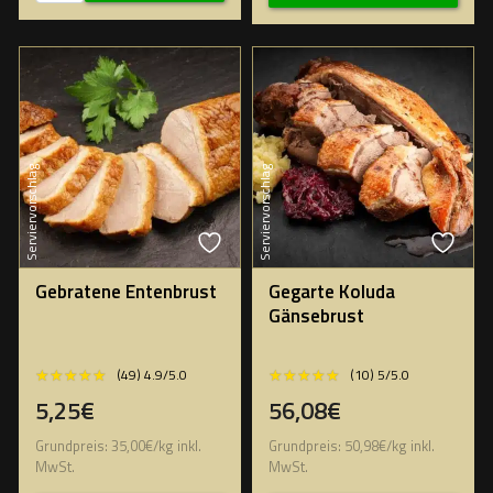
Serviervorschlag
Serviervorschlag
Gebratene Entenbrust
Gegarte Koluda
Gänsebrust
★★★★★
★★★★★
★★★★★
★★★★★
(49) 4.9/5.0
(10) 5/5.0
5,25€
56,08€
Grundpreis:
35,00
€
/
kg
inkl.
Grundpreis:
50,98
€
/
kg
inkl.
MwSt.
MwSt.