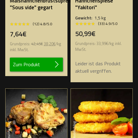
Maishähnchenbrustsuprème
Hähnchenspieße
"Sous vide" gegart
"Yakitori"
Gewicht:
1,5 kg
★★★★★
★★★★★
★★★★★
★★★★★
(33) 4.9/5.0
(12) 4.8/5.0
50,99€
7,64€
Ursprünglicher
Aktueller
Grundpreis:
33,99
€
/
kg
inkl.
Grundpreis:
42,45
€
38,20
€
/
kg
Preis
Preis
MwSt.
inkl. MwSt.
war:
ist:
42,45€
38,20€.
Leider ist das Produkt
Zum Produkt
aktuell vergriffen.
Serviervorschlag
Serviervorschlag