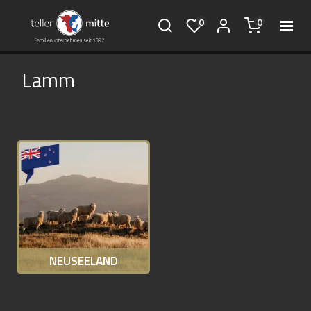
0
0
Lamm
NEUSEELAND