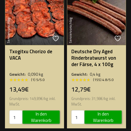
Serviervorschlag
Serviervorschlag
Txogitxu Chorizo de
Deutsche Dry Aged
VACA
Rinderbratwurst von
der Färse, 4 x 100g
Gewicht:
0,090 kg
Gewicht:
0,4 kg
★★★★★
★★★★★
★★★★★
★★★★★
(1) 5/5.0
(155) 4.8/5.0
13,49€
12,79€
Grundpreis:
149,89
€
/
kg
inkl.
Grundpreis:
31,98
€
/
kg
inkl.
MwSt.
MwSt.
In den
In den
Warenkorb
Warenkorb