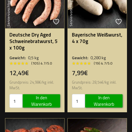
Serviervorschlag
Serviervorschlag
Deutsche Dry Aged
Bayerische Weißwurst,
Schweinebratwurst, 5
4 x 70g
x 100g
Gewicht:
0,5 kg
Gewicht:
0,280 kg
★★★★★
★★★★★
★★★★★
★★★★★
(105) 4.7/5.0
(19) 4.7/5.0
12,49€
7,99€
Grundpreis:
24,98
€
/
kg
inkl.
Grundpreis:
28,54
€
/
kg
inkl.
MwSt.
MwSt.
In den
In den
Warenkorb
Warenkorb