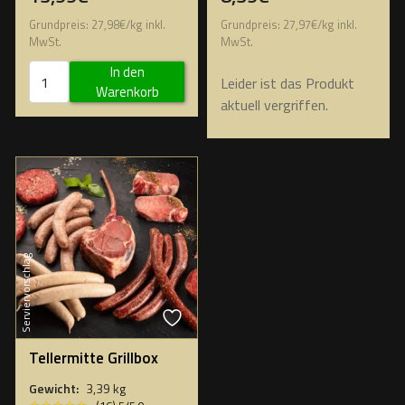
Grundpreis:
27,98
€
/
kg
inkl.
Grundpreis:
27,97
€
/
kg
inkl.
MwSt.
MwSt.
In den
Leider ist das Produkt
Warenkorb
aktuell vergriffen.
Serviervorschlag
Tellermitte Grillbox
Gewicht:
3,39 kg