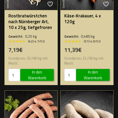
Rostbratwürstchen
Käse-Krakauer, 4 x
nach Nürnberger Art,
120g
10 x 25g, tiefgefroren
Gewicht:
0,25 kg
Gewicht:
0,480 kg
★★★★★
★★★★★
★★★★★
★★★★★
(42) 4.7/5.0
(51) 4.9/5.0
7,19€
11,39€
Grundpreis:
28,76
€
/
kg
inkl.
Grundpreis:
23,73
€
/
kg
inkl.
MwSt.
MwSt.
In den
In den
Warenkorb
Warenkorb