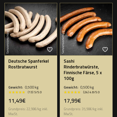
Serviervorschlag
Serviervorschlag
Deutsche Spanferkel
Sashi
Rostbratwurst
Rinderbratwürste,
Finnische Färse, 5 x
100g
Gewicht:
0,500 kg
Gewicht:
0,500 kg
★★★★★
★★★★★
★★★★★
★★★★★
(13) 5/5.0
(24) 4.8/5.0
11,49€
17,99€
Grundpreis:
22,98
€
/
kg
inkl.
Grundpreis:
35,98
€
/
kg
inkl.
MwSt.
MwSt.