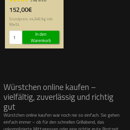
★★★★★
★★★★★
(16) 5/5.0
152,00€
Grundpreis:
44,84
€
/
kg
inkl.
MwSt.
In den
Warenkorb
Würstchen online kaufen –
vielfältig, zuverlässig und richtig
gut
Würstchen online kaufen war noch nie so einfach. Sie gehen
einfach immer – ob für den schnellen Grillabend, das
unkomplizierte Mittagessen oder eine richtig gute Brotzeit.