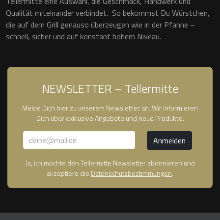
Tellermitte eine Auswahl, die Geschmack, Handwerk und
Qualität miteinander verbindet. So bekommst Du Würstchen,
die auf dem Grill genauso überzeugen wie in der Pfanne –
schnell, sicher und auf konstant hohem Niveau.
NEWSLETTER – Tellermitte
Melde Dich hier zu unserem Newsletter an. Wir informieren
Dich über exklusive Angebote und neue Produkte.
Ja, ich möchte den Tellermitte Newsletter abonnieren und
akzeptiere die
Datenschutzbestimmungen
.