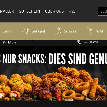
KNALLER
GUTSCHEIN
ÜBER UNS
FAQ
Lamm
Geflügel
Schwein
Wild
Garantierte Zustellung
Mindestbestellwe
8 - 13 Uhr
nur
39,00
€