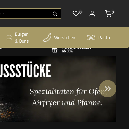
0
0
Burger
Würstchen
Pasta
& Buns
Versandkostenfrei
rt
ab 99€