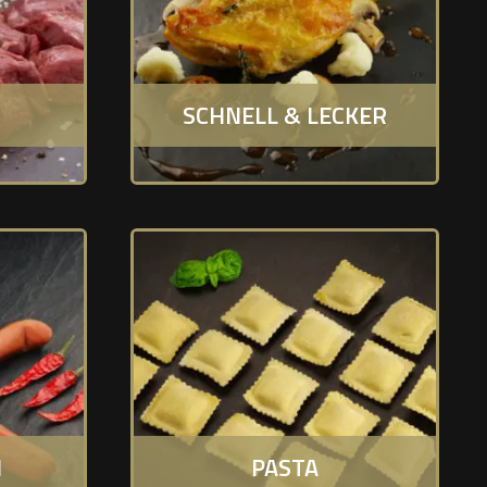
SCHNELL & LECKER
N
PASTA