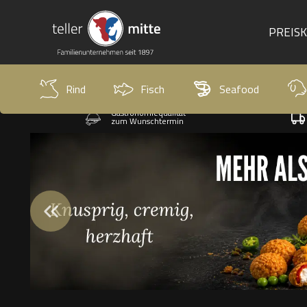
PREIS
Rind
Fisch
Seafood
Gastronomiequalität
zum Wunschtermin