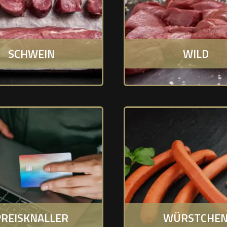
SCHWEIN
WILD
PREISKNALLER
WÜRSTCHE