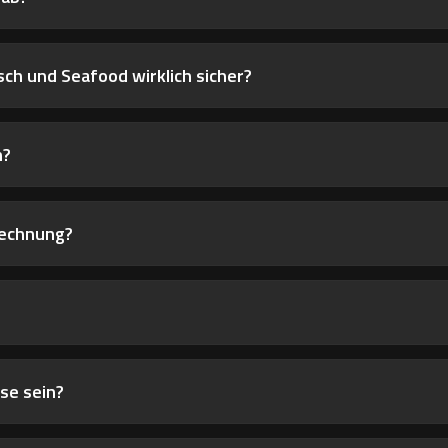
isch und Seafood wirklich sicher?
n?
echnung?
se sein?