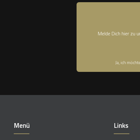
Melde Dich hier zu 
Ja, ich möch
Menü
Links