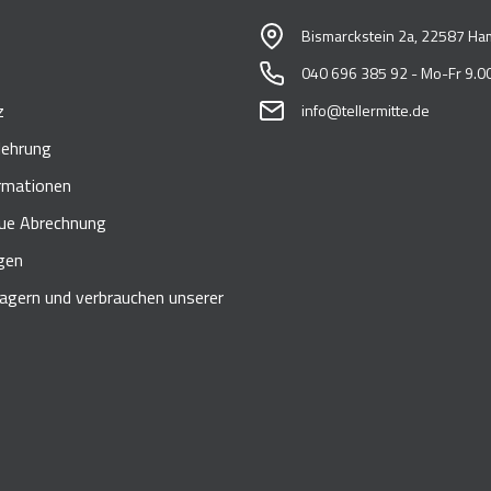
Bismarckstein 2a, 22587 Ha
040 696 385 92 - Mo-Fr 9.00
z
info@tellermitte.de
lehrung
rmationen
e Abrechnung
gen
lagern und verbrauchen unserer