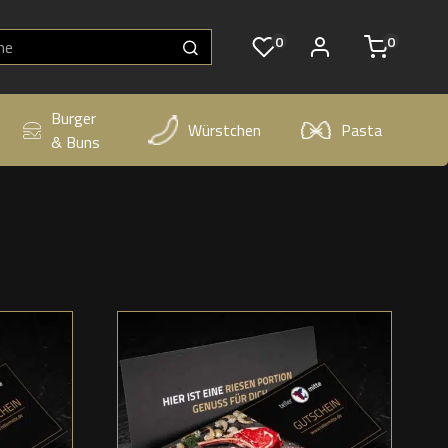
0
0
Burger
Würstchen
Pasta
& Buns