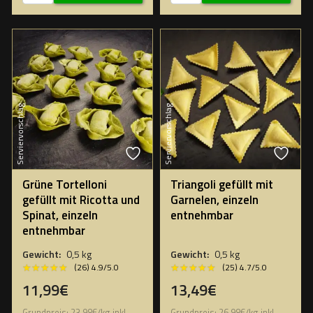
Serviervorschlag
Serviervorschlag
Grüne Tortelloni
Triangoli gefüllt mit
gefüllt mit Ricotta und
Garnelen, einzeln
Spinat, einzeln
entnehmbar
entnehmbar
Gewicht:
0,5 kg
Gewicht:
0,5 kg
★★★★★
★★★★★
★★★★★
★★★★★
(26) 4.9/5.0
(25) 4.7/5.0
11,99€
13,49€
Grundpreis:
23,98
€
/
kg
inkl.
Grundpreis:
26,98
€
/
kg
inkl.