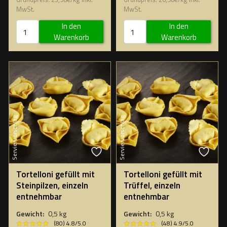
MwSt.
MwSt.
In den
In den
Warenkorb
Warenkorb
Serviervorschlag
Serviervorschlag
Tortelloni gefüllt mit
Tortelloni gefüllt mit
Steinpilzen, einzeln
Trüffel, einzeln
entnehmbar
entnehmbar
Gewicht:
0,5 kg
Gewicht:
0,5 kg
★★★★★
★★★★★
★★★★★
★★★★★
(80) 4.8/5.0
(48) 4.9/5.0