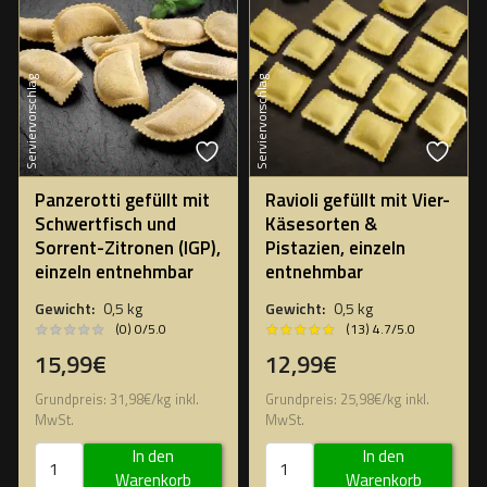
Serviervorschlag
Serviervorschlag
Panzerotti gefüllt mit
Ravioli gefüllt mit Vier-
Schwertfisch und
Käsesorten &
Sorrent-Zitronen (IGP),
Pistazien, einzeln
einzeln entnehmbar
entnehmbar
Gewicht:
0,5 kg
Gewicht:
0,5 kg
★★★★★
★★★★★
★★★★★
★★★★★
(0) 0/5.0
(13) 4.7/5.0
15,99€
12,99€
Grundpreis:
31,98
€
/
kg
inkl.
Grundpreis:
25,98
€
/
kg
inkl.
MwSt.
MwSt.
In den
In den
Warenkorb
Warenkorb