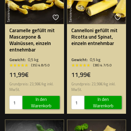
Serviervorschlag
Serviervorschlag
Caramelle gefüllt mit
Cannelloni gefüllt mit
Mascarpone &
Ricotta und Spinat,
Walnüssen, einzeln
einzeln entnehmbar
entnehmbar
Gewicht:
0,5 kg
Gewicht:
0,5 kg
★★★★★
★★★★★
★★★★★
★★★★★
(35) 4.8/5.0
(38) 4.7/5.0
11,99€
11,99€
Grundpreis:
23,98
€
/
kg
inkl.
Grundpreis:
23,98
€
/
kg
inkl.
MwSt.
MwSt.
In den
In den
Warenkorb
Warenkorb