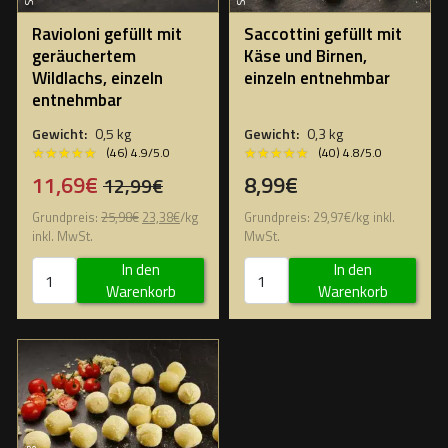
Ravioloni gefüllt mit
Saccottini gefüllt mit
geräuchertem
Käse und Birnen,
Wildlachs, einzeln
einzeln entnehmbar
entnehmbar
Gewicht:
0,5 kg
Gewicht:
0,3 kg
★★★★★
★★★★★
★★★★★
★★★★★
(46) 4.9/5.0
(40) 4.8/5.0
11,69€
8,99€
12,99€
Grundpreis:
25,98
€
23,38
€
/
kg
Grundpreis:
29,97
€
/
kg
inkl.
inkl. MwSt.
MwSt.
In den
In den
Warenkorb
Warenkorb