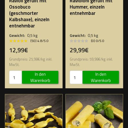
Ravioli gefüllt mit
Ravioloni gefüllt mit
Ossobuco
Hummer, einzeln
(geschmorter
entnehmbar
Kalbshaxe), einzeln
entnehmbar
Gewicht:
0,5 kg
Gewicht:
0,5 kg
★★★★★
★★★★★
★★★★★
★★★★★
(50) 4.8/5.0
(0) 0/5.0
12,99€
29,99€
Grundpreis:
25,98
€
/
kg
inkl.
Grundpreis:
59,98
€
/
kg
inkl.
MwSt.
MwSt.
In den
In den
Warenkorb
Warenkorb