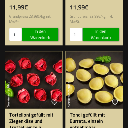
11,99€
11,99€
Grundpreis:
23,98
€
/
kg
inkl.
Grundpreis:
23,98
€
/
kg
inkl.
MwSt.
MwSt.
In den
In den
Warenkorb
Warenkorb
Serviervorschlag
Serviervorschlag
Tortelloni gefüllt mit
Tondi gefüllt mit
Ziegenkäse und
Burrata, einzeln
Trüffel, einzeln
entnehmbar