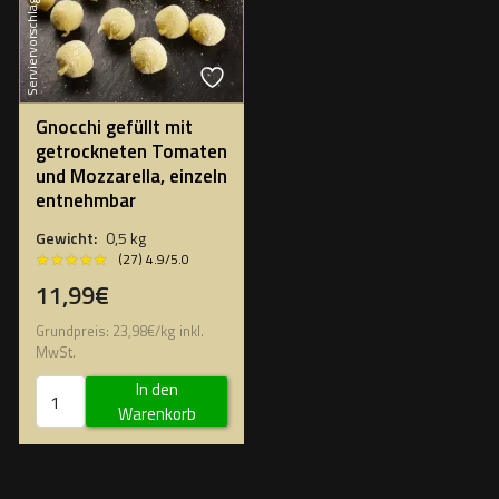
Serviervorschlag
Gnocchi gefüllt mit
getrockneten Tomaten
und Mozzarella, einzeln
entnehmbar
Gewicht:
0,5 kg
★★★★★
★★★★★
(27) 4.9/5.0
11,99€
Grundpreis:
23,98
€
/
kg
inkl.
MwSt.
In den
Warenkorb