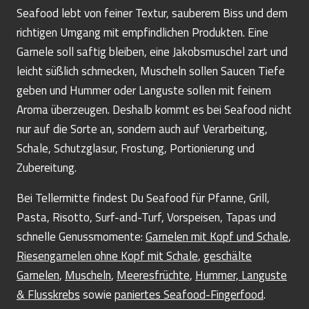
Seafood lebt von feiner Textur, sauberem Biss und dem
richtigen Umgang mit empfindlichen Produkten. Eine
Garnele soll saftig bleiben, eine Jakobsmuschel zart und
leicht süßlich schmecken, Muscheln sollen Saucen Tiefe
geben und Hummer oder Languste sollen mit feinem
Aroma überzeugen. Deshalb kommt es bei Seafood nicht
nur auf die Sorte an, sondern auch auf Verarbeitung,
Schale, Schutzglasur, Frostung, Portionierung und
Zubereitung.
Bei Tellermitte findest Du Seafood für Pfanne, Grill,
Pasta, Risotto, Surf-and-Turf, Vorspeisen, Tapas und
schnelle Genussmomente:
Garnelen mit Kopf und Schale
,
Riesengarnelen ohne Kopf mit Schale
,
geschälte
Garnelen
,
Muscheln
,
Meeresfrüchte
,
Hummer, Languste
& Flusskrebs
sowie
paniertes Seafood-Fingerfood
.