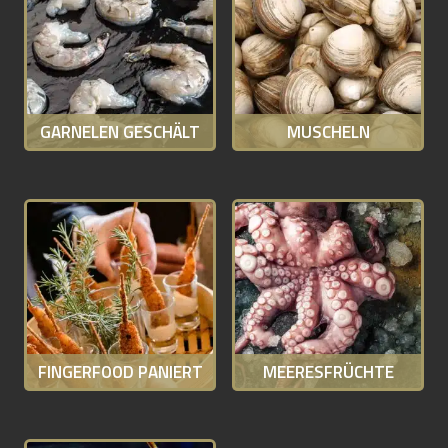
GARNELEN GESCHÄLT
MUSCHELN
FINGERFOOD PANIERT
MEERESFRÜCHTE