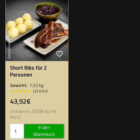
Serviervorschlag
Short Ribs für 2
Personen
Gewicht:
1,52 kg
★★★★★
★★★★★
(2) 5/5.0
43,92€
Grundpreis:
28,89
€
/
kg
inkl.
MwSt.
In den
Warenkorb