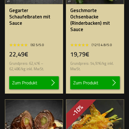
Gegarter
Geschmorte
Schaufelbraten mit
Ochsenbacke
Sauce
(Rinderbacken) mit
Sauce
★★★★★
★★★★★
★★★★★
★★★★★
(6) 5/5.0
(121) 4.8/5.0
22,49€
19,79€
Grundpreis:
62,47
€
–
Grundpreis:
54,97
€
/
kg
inkl.
62,48
€
/
kg
inkl. MwSt.
MwSt.
Zum Produkt
Zum Produkt
-10%