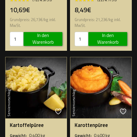
10,69€
8,49€
Grundpreis:
26,73
€
/
kg
inkl.
Grundpreis:
21,23
€
/
kg
inkl.
MwSt.
MwSt.
In den
In den
Warenkorb
Warenkorb
Serviervorschlag
Serviervorschlag
Kartoffelpüree
Karottenpüree
Gewicht:
0,400 kg
Gewicht:
0,400 kg