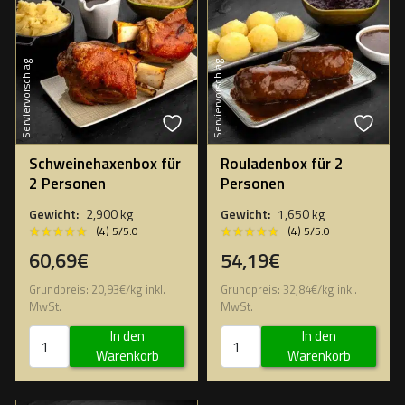
Serviervorschlag
Serviervorschlag
Schweinehaxenbox für
Rouladenbox für 2
2 Personen
Personen
Gewicht:
2,900 kg
Gewicht:
1,650 kg
★★★★★
★★★★★
★★★★★
★★★★★
(4) 5/5.0
(4) 5/5.0
60,69€
54,19€
Grundpreis:
20,93
€
/
kg
inkl.
Grundpreis:
32,84
€
/
kg
inkl.
MwSt.
MwSt.
In den
In den
Warenkorb
Warenkorb