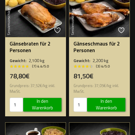
Serviervorschlag
Serviervorschlag
Gänsebraten für 2
Gänseschmaus für 2
Personen
Personen
Gewicht:
2,100 kg
Gewicht:
2,200 kg
★★★★★
★★★★★
★★★★★
★★★★★
(7) 4.4/5.0
(3) 4/5.0
78,80€
81,50€
Grundpreis:
37,52
€
/
kg
inkl.
Grundpreis:
37,05
€
/
kg
inkl.
MwSt.
MwSt.
In den
In den
Warenkorb
Warenkorb