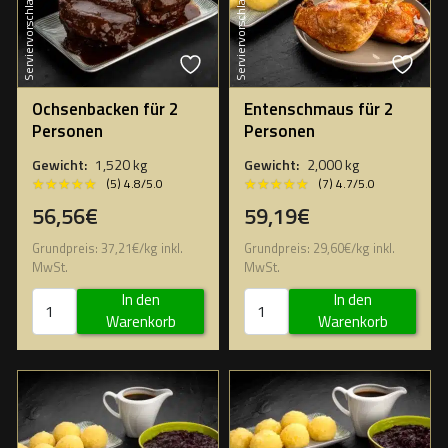
Serviervorschlag
Serviervorschlag
Ochsenbacken für 2
Entenschmaus für 2
Personen
Personen
Gewicht:
1,520 kg
Gewicht:
2,000 kg
★★★★★
★★★★★
★★★★★
★★★★★
(5) 4.8/5.0
(7) 4.7/5.0
56,56€
59,19€
Grundpreis:
37,21
€
/
kg
inkl.
Grundpreis:
29,60
€
/
kg
inkl.
MwSt.
MwSt.
In den
In den
Warenkorb
Warenkorb