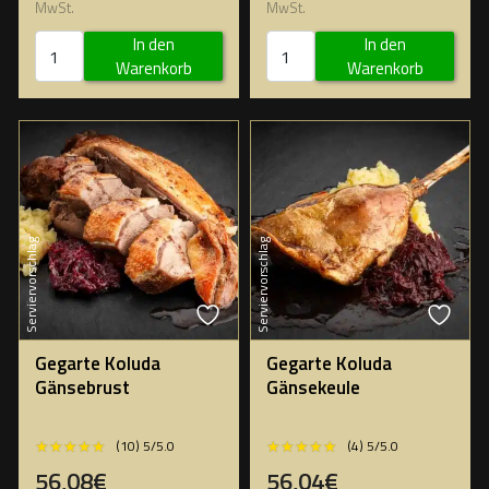
MwSt.
MwSt.
In den
In den
Warenkorb
Warenkorb
Serviervorschlag
Serviervorschlag
Gegarte Koluda
Gegarte Koluda
Gänsebrust
Gänsekeule
★★★★★
★★★★★
★★★★★
★★★★★
(10) 5/5.0
(4) 5/5.0
56,08€
56,04€