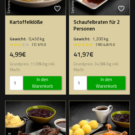
Serviervorschlag
Serviervorschlag
Kartoffelklöße
Schaufelbraten für 2
Personen
Gewicht:
0,450 kg
Gewicht:
1,200 kg
★★★★★
★★★★★
★★★★★
★★★★★
(1) 3/5.0
(18) 4,8/5.0
4,99€
41,97€
Grundpreis:
11,09
€
/
kg
inkl.
Grundpreis:
34,98
€
/
kg
inkl.
MwSt.
MwSt.
In den
In den
Warenkorb
Warenkorb