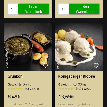
In den
In den
Warenkorb
Warenkorb
Serviervorschlag
Serviervorschlag
Grünkohl
Königsberger Klopse
Gewicht:
0,4 kg
Gewicht:
0,400 kg
★★★★★
★★★★★
★★★★★
★★★★★
(6) 4.5/5.0
(10) 4.4/5.0
8,49€
13,69€
Grundpreis:
21,23
€
/
kg
inkl.
Grundpreis:
34,23
€
/
kg
inkl.