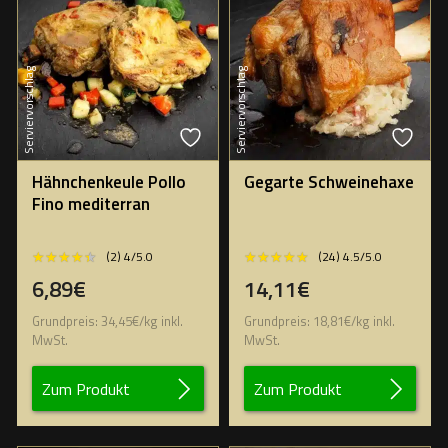
Serviervorschlag
Serviervorschlag
Hähnchenkeule Pollo
Gegarte Schweinehaxe
Fino mediterran
★★★★★
★★★★★
★★★★★
★★★★★
(2) 4/5.0
(24) 4.5/5.0
6,89€
14,11€
Grundpreis:
34,45
€
/
kg
inkl.
Grundpreis:
18,81
€
/
kg
inkl.
MwSt.
MwSt.
Zum Produkt
Zum Produkt