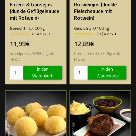
Enten- & Gänsejus
Rotweinjus (dunkle
(dunkle Geflügelsauce
Fleischsauce mit
mit Rotwein)
Rotwein)
Gewicht:
0,400 kg
Gewicht:
0,400 kg
★★★★★
★★★★★
★★★★★
★★★★★
(16) 4.6/5.0
(16) 4.8/5.0
11,99€
12,89€
Grundpreis:
29,98
€
/
kg
inkl.
Grundpreis:
32,23
€
/
kg
inkl.
MwSt.
MwSt.
In den
In den
Warenkorb
Warenkorb