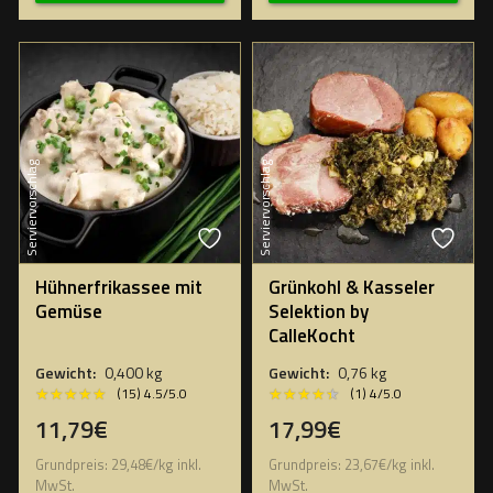
Serviervorschlag
Serviervorschlag
Hühnerfrikassee mit
Grünkohl & Kasseler
Gemüse
Selektion by
CalleKocht
Gewicht:
0,400 kg
Gewicht:
0,76 kg
★★★★★
★★★★★
★★★★★
★★★★★
(15) 4.5/5.0
(1) 4/5.0
11,79€
17,99€
Grundpreis:
29,48
€
/
kg
inkl.
Grundpreis:
23,67
€
/
kg
inkl.
MwSt.
MwSt.