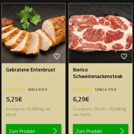
Gebratene Entenbrust
Iberico
Schweinenackensteak
★★★★★
★★★★★
★★★★★
★★★★★
(49) 4.9/5.0
(264) 4.7/5.0
5,25€
6,29€
Grundpreis:
35,00
€
/
kg
inkl.
Grundpreis:
39,31
€
–
38,95
€
/
kg
MwSt.
inkl. MwSt.
Zum Produkt
Zum Produkt