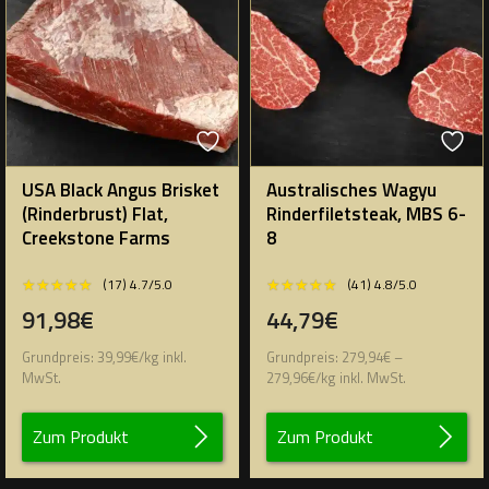
USA Black Angus Brisket
Australisches Wagyu
(Rinderbrust) Flat,
Rinderfiletsteak, MBS 6-
Creekstone Farms
8
★★★★★
★★★★★
★★★★★
★★★★★
(17) 4.7/5.0
(41) 4.8/5.0
91,98€
44,79€
Grundpreis:
39,99
€
/
kg
inkl.
Grundpreis:
279,94
€
–
MwSt.
279,96
€
/
kg
inkl. MwSt.
Zum Produkt
Zum Produkt