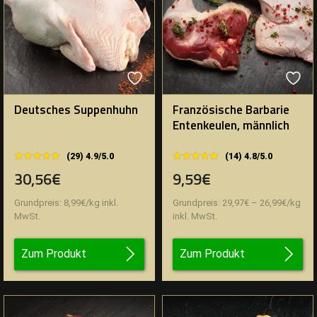
Deutsches Suppenhuhn
Französische Barbarie
Entenkeulen, männlich
★★★★★
★★★★★
★★★★★
★★★★★
(29) 4.9/5.0
(14) 4.8/5.0
30,56€
9,59€
Grundpreis:
8,99
€
/
kg
inkl.
Grundpreis:
29,97
€
–
26,99
€
/
kg
MwSt.
inkl. MwSt.
Zum Produkt
Zum Produkt