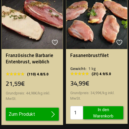
Französische Barbarie
Fasanenbrustfilet
Entenbrust, weiblich
Gewicht:
1 kg
★★★★★
★★★★★
★★★★★
★★★★★
(21) 4.9/5.0
(110) 4.8/5.0
34,99€
21,59€
Grundpreis:
34,99
€
/
kg
inkl.
Grundpreis:
44,98
€
/
kg
inkl.
MwSt.
MwSt.
In den
Zum Produkt
Warenkorb