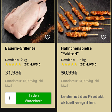
Bauern-Grillente
Hähnchenspieße
"Yakitori"
Gewicht:
2 kg
Gewicht:
1,5 kg
★★★★★
★★★★★
★★★★★
★★★★★
(34) 4.8/5.0
(33) 4.9/5.0
31,98€
50,99€
Grundpreis:
15,99
€
/
kg
inkl.
Grundpreis:
33,99
€
/
kg
inkl.
MwSt.
MwSt.
In den
Leider ist das Produkt
Warenkorb
aktuell vergriffen.