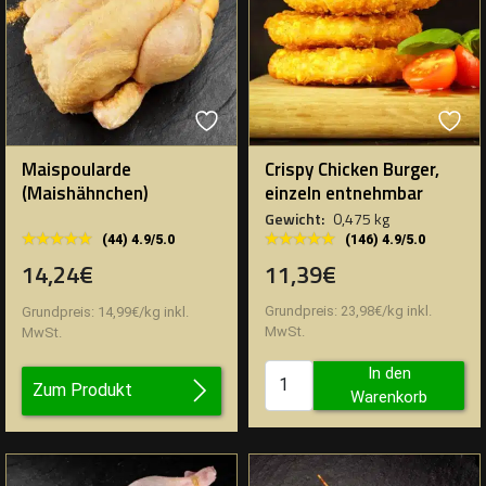
Maispoularde
Crispy Chicken Burger,
(Maishähnchen)
einzeln entnehmbar
Gewicht:
0,475 kg
★★★★★
★★★★★
★★★★★
★★★★★
(146) 4.9/5.0
(44) 4.9/5.0
11,39€
14,24€
Grundpreis:
23,98
€
/
kg
inkl.
Grundpreis:
14,99
€
/
kg
inkl.
MwSt.
MwSt.
In den
Zum Produkt
Warenkorb