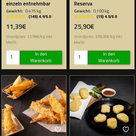
einzeln entnehmbar
Reserva
Gewicht:
0,475 kg
Gewicht:
0,100 kg
★★★★★
★★★★★
★★★★★
★★★★★
(145) 4.9/5.0
(15) 4.5/5.0
11,39€
25,90€
Grundpreis:
23,98
€
/
kg
inkl.
Grundpreis:
259,00
€
/
kg
inkl.
MwSt.
MwSt.
In den
In den
Warenkorb
Warenkorb