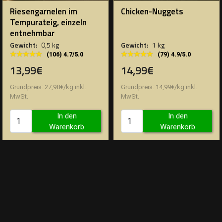
Riesengarnelen im
Chicken-Nuggets
Tempurateig, einzeln
entnehmbar
Gewicht:
0,5 kg
Gewicht:
1 kg
★★★★★
★★★★★
★★★★★
★★★★★
(106) 4.7/5.0
(79) 4.9/5.0
13,99€
14,99€
Grundpreis:
27,98
€
/
kg
inkl.
Grundpreis:
14,99
€
/
kg
inkl.
MwSt.
MwSt.
In den
In den
Warenkorb
Warenkorb