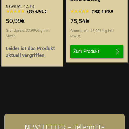
Gewicht:
1,5 kg
★★★★★
★★★★★
★★★★★
★★★★★
(33) 4.9/5.0
(102) 4.9/5.0
50,99€
75,54€
Grundpreis:
33,99
€
/
kg
inkl.
Grundpreis:
13,99
€
/
kg
inkl.
MwSt.
MwSt.
Leider ist das Produkt
Zum Produkt
aktuell vergriffen.
NEWSLETTER – Tellermitte