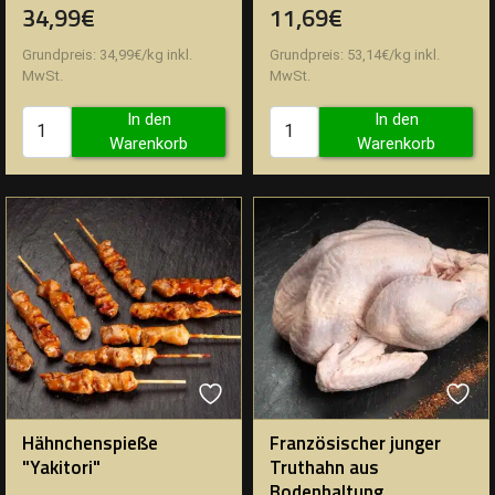
34,99€
11,69€
Grundpreis:
34,99
€
/
kg
inkl.
Grundpreis:
53,14
€
/
kg
inkl.
MwSt.
MwSt.
In den
In den
Warenkorb
Warenkorb
Hähnchenspieße
Französischer junger
"Yakitori"
Truthahn aus
Bodenhaltung