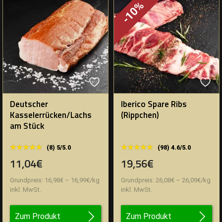
-10%
Deutscher
Iberico Spare Ribs
Kasselerrücken/Lachs
(Rippchen)
am Stück
★★★★★
★★★★★
★★★★★
★★★★★
(8) 5/5.0
(98) 4.6/5.0
11,04€
19,56€
Grundpreis:
16,98
€
–
16,99
€
/
kg
Grundpreis:
26,08
€
–
26,09
€
/
kg
inkl. MwSt.
inkl. MwSt.
Zum Produkt
Zum Produkt