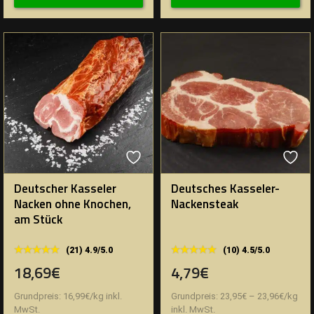
Deutscher Kasseler
Deutsches Kasseler-
Nacken ohne Knochen,
Nackensteak
am Stück
★★★★★
★★★★★
★★★★★
★★★★★
(21) 4.9/5.0
(10) 4.5/5.0
18,69€
4,79€
Grundpreis:
16,99
€
/
kg
inkl.
Grundpreis:
23,95
€
–
23,96
€
/
kg
MwSt.
inkl. MwSt.