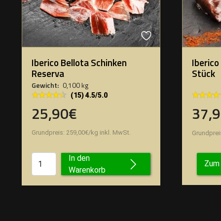
Iberico Bellota Schinken
Iberic
Reserva
Stück
Gewicht:
0,100 kg
★★★★★
★★★★★
★★★★
★★★★
(15) 4.5/5.0
25,90€
37,
Grundpreis:
259,00
€
/
kg
inkl. MwSt.
Grundprei
In den
Zum 
Warenkorb