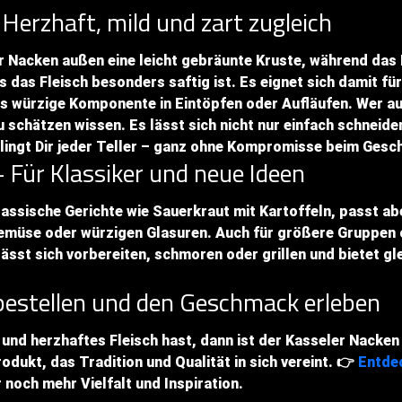
erzhaft, mild und zart zugleich
r Nacken außen eine leicht gebräunte Kruste, während das 
 das Fleisch besonders saftig ist. Es eignet sich damit für
ls würzige Komponente in Eintöpfen oder Aufläufen. Wer 
u schätzen wissen. Es lässt sich nicht nur einfach schneid
elingt Dir jeder Teller – ganz ohne Kompromisse beim Ges
– Für Klassiker und neue Ideen
 klassische Gerichte wie Sauerkraut mit Kartoffeln, passt 
emüse oder würzigen Glasuren. Auch für größere Gruppen o
lässt sich vorbereiten, schmoren oder grillen und bietet gl
 bestellen und den Geschmack erleben
 und herzhaftes Fleisch hast, dann ist der Kasseler Nacken 
rodukt, das Tradition und Qualität in sich vereint. 👉
Entde
 noch mehr Vielfalt und Inspiration.