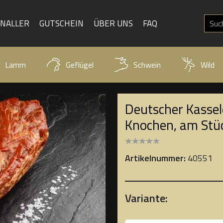
KNALLER
GUTSCHEIN
ÜBER UNS
FAQ
Lamm
Geflügel
Schwein
Wild
Deutscher Kasse
Knochen, am Stü
Artikelnummer:
40551
Variante: