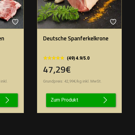
en
Deutsche Spanferkelkrone
★★★★★
★★★★★
(49) 4.9/5.0
47,29€
inkl.
Grundpreis:
42,99
€
/
kg
inkl. MwSt.
Zum Produkt