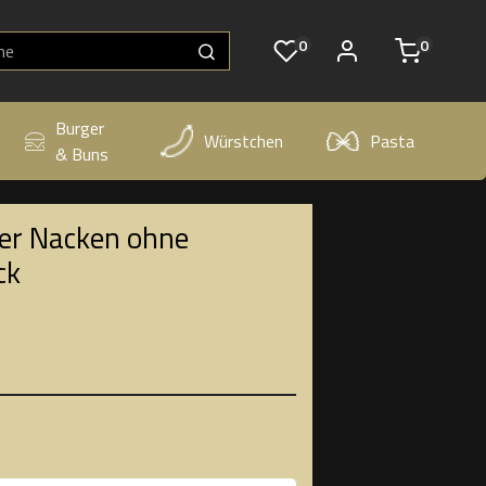
0
0
Burger
Würstchen
Pasta
& Buns
ler Nacken ohne
ck