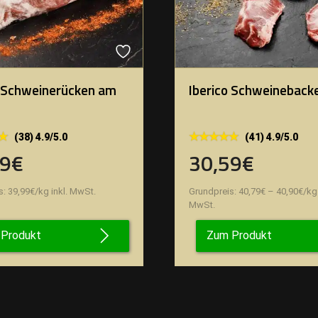
o Schweinerücken am
Iberico Schweineback
★
★
★★★★★
★★★★★
(38) 4.9/5.0
(41) 4.9/5.0
99€
30,59€
s:
39,99
€
/
kg
inkl. MwSt.
Grundpreis:
40,79
€
–
40,90
€
/
kg
MwSt.
Produkt
Zum Produkt