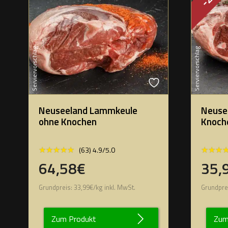
Serviervorschlag
Serviervorschlag
Neuseeland Lammkeule
Neuse
ohne Knochen
Knoch
★★★★★
★★★★★
★★★
★★★
(63) 4.9/5.0
64,58€
35,
Grundpreis:
33,99
€
/
kg
inkl. MwSt.
Grundpre
Zum Produkt
Zum