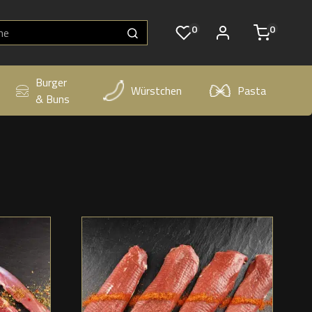
0
0
Burger
Würstchen
Pasta
& Buns