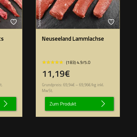
Serviervorschlag
ts
Neuseeland Lammlachse
★★★★★
★★★★★
(183) 4.9/5.0
11,19€
t.
Grundpreis:
69,94
€
–
69,96
€
/
kg
inkl.
MwSt.
Zum Produkt