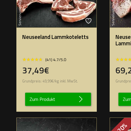
Serviervorschlag
Serviervorschlag
Neuseeland Lammkoteletts
Neuse
Lammk
★★★★★
★★★★★
★★★
★★★
(41) 4.7/5.0
37,49€
69,
Grundpreis:
49,99
€
/
kg
inkl. MwSt.
Grundpre
Zum Produkt
Zum
-20%