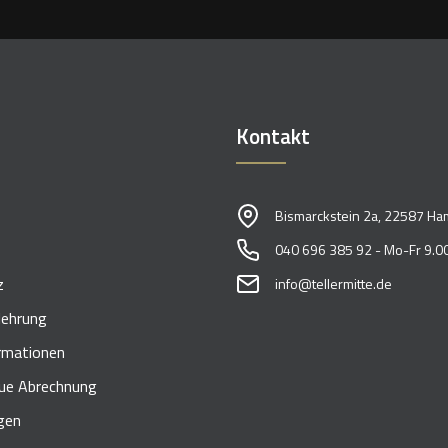
Kontakt
Bismarckstein 2a, 22587 Ha
040 696 385 92 - Mo-Fr 9.00
z
info@tellermitte.de
lehrung
rmationen
e Abrechnung
gen