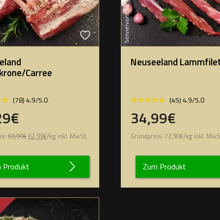
Serviervorschlag
eland
Neuseeland Lammfile
rone/Carree
★★
★★
★★★★★
★★★★★
(78) 4.9/5.0
(45) 4.9/5.0
29€
34,99€
Ursprünglicher
Aktueller
is:
69,99
€
62,99
€
/
kg
inkl. MwSt.
Grundpreis:
72,90
€
/
kg
inkl. MwS
Preis
Preis
war:
ist:
69,99€
62,99€.
 Produkt
Zum Produkt