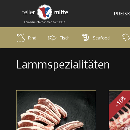
PREIS
Rind
Fisch
Seafood
Lammspezialitäten
-10%