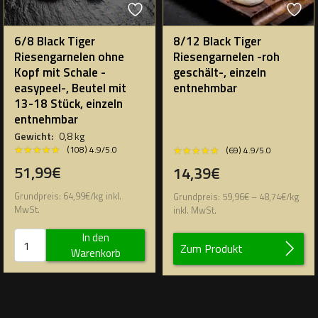
6/8 Black Tiger
8/12 Black Tiger
Riesengarnelen ohne
Riesengarnelen -roh
Kopf mit Schale -
geschält-, einzeln
easypeel-, Beutel mit
entnehmbar
13-18 Stück, einzeln
entnehmbar
Gewicht:
0,8 kg
★★★★★
★★★★★
★★★★★
★★★★★
(108) 4.9/5.0
(69) 4.9/5.0
51,99€
14,39€
Grundpreis:
64,99
€
/
kg
inkl.
Grundpreis:
59,96
€
–
48,74
€
/
kg
MwSt.
inkl. MwSt.
In den
Zum Produkt
Warenkorb