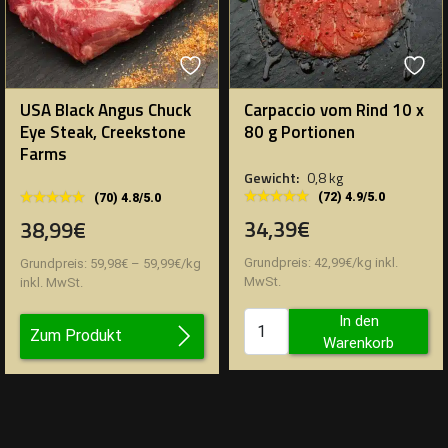
USA Black Angus Chuck
Carpaccio vom Rind 10 x
Eye Steak, Creekstone
80 g Portionen
Farms
Gewicht:
0,8 kg
★★★★★
★★★★★
★★★★★
★★★★★
(72) 4.9/5.0
(70) 4.8/5.0
34,39€
38,99€
Grundpreis:
42,99
€
/
kg
inkl.
Grundpreis:
59,98
€
–
59,99
€
/
kg
MwSt.
inkl. MwSt.
In den
Zum Produkt
Warenkorb