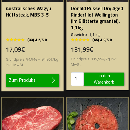
Australisches Wagyu
Donald Russell Dry Aged
Hüftsteak, MBS 3-5
Rinderfilet Wellington
(im Blätterteigmantel),
1,1kg
Gewicht:
1,1 kg
★★★★★
★★★★★
★★★★★
★★★★★
(65) 4.9/5.0
(33) 4.6/5.0
131,99€
17,09€
Grundpreis:
119,99
€
/
kg
inkl.
Grundpreis:
94,94
€
–
94,96
€
/
kg
MwSt.
inkl. MwSt.
In den
Zum Produkt
Warenkorb