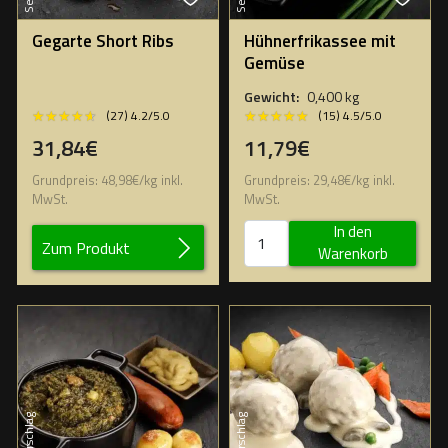
Gegarte Short Ribs
Hühnerfrikassee mit
Gemüse
Gewicht:
0,400 kg
★★★★★
★★★★★
★★★★★
★★★★★
(15) 4.5/5.0
(27) 4.2/5.0
11,79€
31,84€
Grundpreis:
29,48
€
/
kg
inkl.
Grundpreis:
48,98
€
/
kg
inkl.
MwSt.
MwSt.
In den
Zum Produkt
Warenkorb