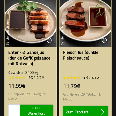
Serviervorschlag
Serviervorschlag
Enten- & Gänsejus
Fleisch Jus (dunkle
(dunkle Geflügelsauce
Fleischsauce)
mit Rotwein)
Gewicht:
0,400 kg
★★★★★
★★★★★
★★★★★
★★★★★
(16) 4.6/5.0
(17) 4.6/5.0
11,99€
11,79€
Grundpreis:
29,98
€
/
kg
inkl.
Grundpreis:
29,48
€
/
kg
inkl.
MwSt.
MwSt.
In den
Zum Produkt
Warenkorb