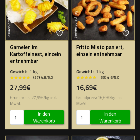
Serviervorschlag
Serviervorschlag
Garnelen im
Fritto Misto paniert,
Kartoffelnest, einzeln
einzeln entnehmbar
entnehmbar
Gewicht:
1 kg
Gewicht:
1 kg
★★★★★
★★★★★
★★★★★
★★★★★
(57) 4.8/5.0
(33) 4.6/5.0
27,99€
16,69€
Grundpreis:
27,99
€
/
kg
inkl.
Grundpreis:
16,69
€
/
kg
inkl.
MwSt.
MwSt.
In den
In den
Warenkorb
Warenkorb