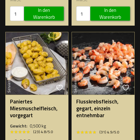
In den
In den
Warenkorb
Warenkorb
Serviervorschlag
Serviervorschlag
Paniertes
Flusskrebsfleisch,
Miesmuschelfleisch,
gegart, einzeln
vorgegart
entnehmbar
Gewicht:
0,500 kg
★★★★★
★★★★★
★★★★★
★★★★★
(23) 4.8/5.0
(31) 4.9/5.0