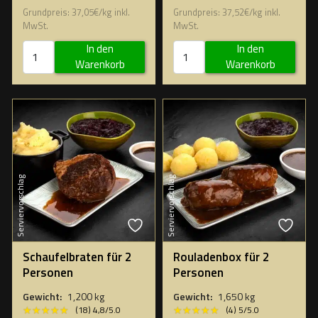
Grundpreis:
37,05
€
/
kg
inkl.
Grundpreis:
37,52
€
/
kg
inkl.
MwSt.
MwSt.
In den
In den
Warenkorb
Warenkorb
Serviervorschlag
Serviervorschlag
Schaufelbraten für 2
Rouladenbox für 2
Personen
Personen
Gewicht:
1,200 kg
Gewicht:
1,650 kg
★★★★★
★★★★★
★★★★★
★★★★★
(18) 4,8/5.0
(4) 5/5.0