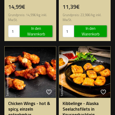
14,99€
11,39€
Grundpreis:
14,99
€
/
kg
inkl.
Grundpreis:
23,98
€
/
kg
inkl.
MwSt.
MwSt.
In den
In den
Warenkorb
Warenkorb
Serviervorschlag
Serviervorschlag
Chicken Wings - hot &
Kibbelinge - Alaska
spicy, einzeln
Seelachsfilets in
entnehmbar
Knusperbackteig,