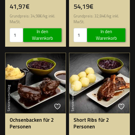
41,97€
54,19€
Grundpreis:
34,98
€
/
kg
inkl.
Grundpreis:
32,84
€
/
kg
inkl.
MwSt.
MwSt.
In den
In den
Warenkorb
Warenkorb
Serviervorschlag
Serviervorschlag
Ochsenbacken für 2
Short Ribs für 2
Personen
Personen