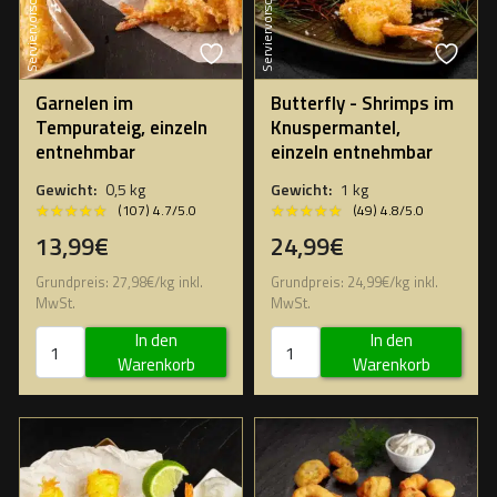
Serviervorschlag
Serviervorschlag
Garnelen im
Butterfly - Shrimps im
Tempurateig, einzeln
Knuspermantel,
entnehmbar
einzeln entnehmbar
Gewicht:
0,5 kg
Gewicht:
1 kg
★★★★★
★★★★★
★★★★★
★★★★★
(107) 4.7/5.0
(49) 4.8/5.0
13,99€
24,99€
Grundpreis:
27,98
€
/
kg
inkl.
Grundpreis:
24,99
€
/
kg
inkl.
MwSt.
MwSt.
In den
In den
Warenkorb
Warenkorb