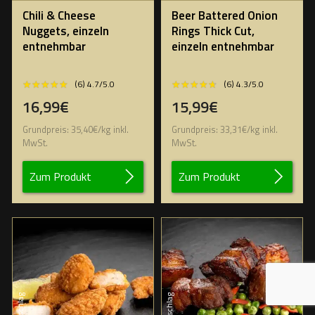
Chili & Cheese
Beer Battered Onion
Nuggets, einzeln
Rings Thick Cut,
entnehmbar
einzeln entnehmbar
★★★★★
★★★★★
★★★★★
★★★★★
(6) 4.7/5.0
(6) 4.3/5.0
16,99€
15,99€
Grundpreis:
35,40
€
/
kg
inkl.
Grundpreis:
33,31
€
/
kg
inkl.
MwSt.
MwSt.
Zum Produkt
Zum Produkt