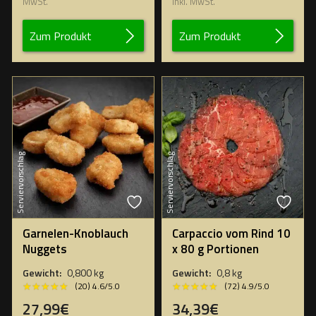
Preis
Preis
MwSt.
inkl. MwSt.
war:
ist:
42,45€
38,20€.
Zum Produkt
Zum Produkt
Serviervorschlag
Serviervorschlag
Garnelen-Knoblauch
Carpaccio vom Rind 10
Nuggets
x 80 g Portionen
Gewicht:
0,800 kg
Gewicht:
0,8 kg
★★★★★
★★★★★
★★★★★
★★★★★
(20) 4.6/5.0
(72) 4.9/5.0
27,99€
34,39€