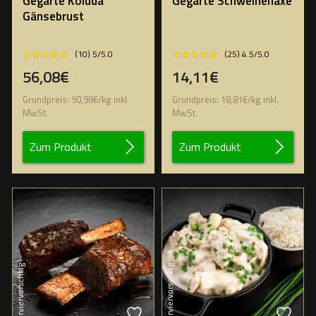
Gegarte Koluda
Gegarte Schweinehaxe
Gänsebrust
★★★★★
★★★★★
★★★★★
★★★★★
(10) 5/5.0
(25) 4.5/5.0
56,08€
14,11€
Grundpreis:
50,98
€
/
kg
inkl.
Grundpreis:
18,81
€
/
kg
inkl.
MwSt.
MwSt.
Zum Produkt
Zum Produkt
Serviervorschlag
Serviervorschlag