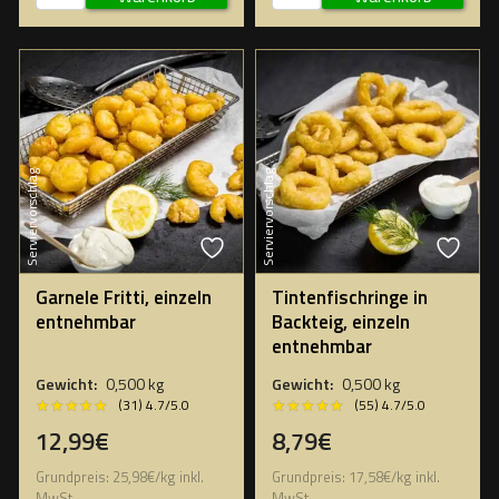
Serviervorschlag
Serviervorschlag
Garnele Fritti, einzeln
Tintenfischringe in
entnehmbar
Backteig, einzeln
entnehmbar
Gewicht:
0,500 kg
Gewicht:
0,500 kg
★★★★★
★★★★★
★★★★★
★★★★★
(31) 4.7/5.0
(55) 4.7/5.0
12,99€
8,79€
Grundpreis:
25,98
€
/
kg
inkl.
Grundpreis:
17,58
€
/
kg
inkl.
MwSt.
MwSt.