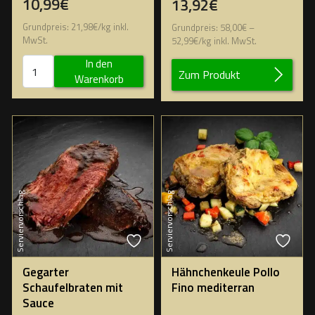
10,99€
13,92€
Grundpreis:
21,98
€
/
kg
inkl.
Grundpreis:
58,00
€
–
MwSt.
52,99
€
/
kg
inkl. MwSt.
In den
Zum Produkt
Warenkorb
Serviervorschlag
Serviervorschlag
Gegarter
Hähnchenkeule Pollo
Schaufelbraten mit
Fino mediterran
Sauce