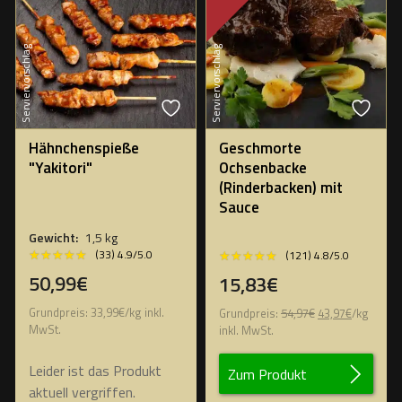
Serviervorschlag
Serviervorschlag
Hähnchenspieße
Geschmorte
"Yakitori"
Ochsenbacke
(Rinderbacken) mit
Sauce
Gewicht:
1,5 kg
★★★★★
★★★★★
★★★★★
★★★★★
(33) 4.9/5.0
(121) 4.8/5.0
50,99€
15,83€
Ursprünglicher
Aktueller
Grundpreis:
33,99
€
/
kg
inkl.
Grundpreis:
54,97
€
43,97
€
/
kg
Preis
Preis
MwSt.
inkl. MwSt.
war:
ist:
54,97€
43,97€.
Leider ist das Produkt
Zum Produkt
aktuell vergriffen.