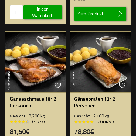
In den
Zum Produkt
Warenkorb
Serviervorschlag
Serviervorschlag
Gänseschmaus für 2
Gänsebraten für 2
Personen
Personen
Gewicht:
2,200 kg
Gewicht:
2,100 kg
★★★★★
★★★★★
★★★★★
★★★★★
(3) 4/5.0
(7) 4.4/5.0
81,50€
78,80€