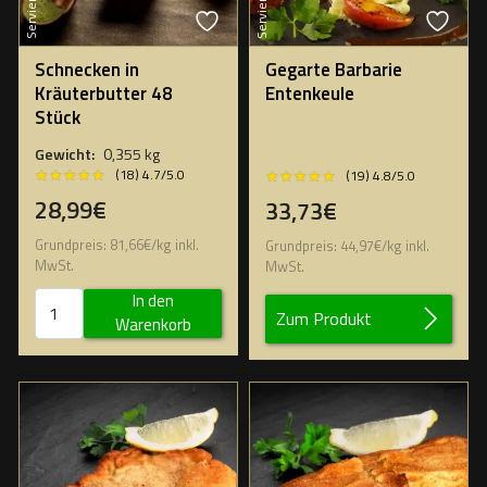
Schnecken in
Gegarte Barbarie
Kräuterbutter 48
Entenkeule
Stück
Gewicht:
0,355 kg
★★★★★
★★★★★
★★★★★
★★★★★
(18) 4.7/5.0
(19) 4.8/5.0
28,99€
33,73€
Grundpreis:
81,66
€
/
kg
inkl.
Grundpreis:
44,97
€
/
kg
inkl.
MwSt.
MwSt.
In den
Zum Produkt
Warenkorb