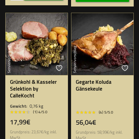
Serviervorschlag
Serviervorschlag
Grünkohl & Kasseler
Gegarte Koluda
Selektion by
Gänsekeule
CalleKocht
Gewicht:
0,76 kg
★★★★★
★★★★★
★★★★★
★★★★★
(1) 4/5.0
(4) 5/5.0
17,99€
56,04€
Grundpreis:
23,67
€
/
kg
inkl.
Grundpreis:
58,99
€
/
kg
inkl.
MwSt.
MwSt.