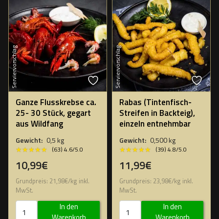
Serviervorschlag
Serviervorschlag
Ganze Flusskrebse ca.
Rabas (Tintenfisch-
25- 30 Stück, gegart
Streifen in Backteig),
aus Wildfang
einzeln entnehmbar
Gewicht:
0,5 kg
Gewicht:
0,500 kg
★★★★★
★★★★★
★★★★★
★★★★★
(63) 4.6/5.0
(39) 4.8/5.0
10,99€
11,99€
Grundpreis:
21,98
€
/
kg
inkl.
Grundpreis:
23,98
€
/
kg
inkl.
MwSt.
MwSt.
In den
In den
Warenkorb
Warenkorb