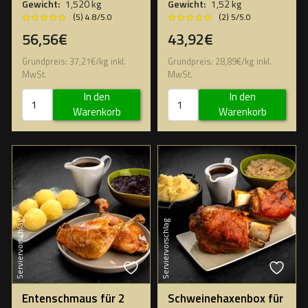
Gewicht:
1,520 kg
Gewicht:
1,52 kg
★★★★★
★★★★★
★★★★★
★★★★★
(5) 4.8/5.0
(2) 5/5.0
56,56€
43,92€
Grundpreis:
37,21
€
/
kg
inkl.
Grundpreis:
28,89
€
/
kg
inkl.
MwSt.
MwSt.
In den
In den
Warenkorb
Warenkorb
Serviervorschlag
Serviervorschlag
Entenschmaus für 2
Schweinehaxenbox für