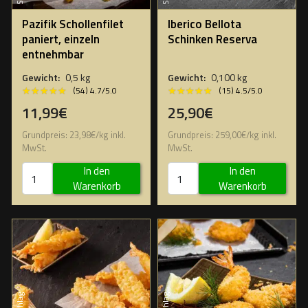
Pazifik Schollenfilet
Iberico Bellota
paniert, einzeln
Schinken Reserva
entnehmbar
Gewicht:
0,5 kg
Gewicht:
0,100 kg
★★★★★
★★★★★
★★★★★
★★★★★
(54) 4.7/5.0
(15) 4.5/5.0
11,99€
25,90€
Grundpreis:
23,98
€
/
kg
inkl.
Grundpreis:
259,00
€
/
kg
inkl.
MwSt.
MwSt.
In den
In den
Warenkorb
Warenkorb