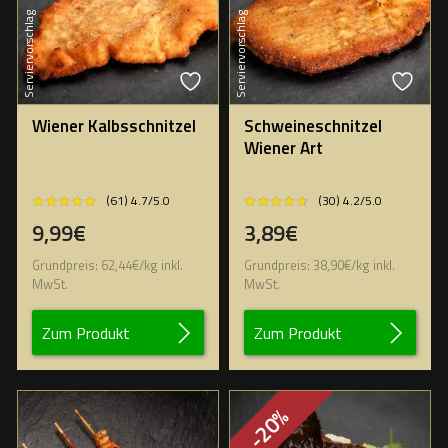
Serviervorschlag
Serviervorschlag
Wiener Kalbsschnitzel
Schweineschnitzel
Wiener Art
★★★★★
★★★★★
★★★★★
★★★★★
(61) 4.7/5.0
(30) 4.2/5.0
9,99€
3,89€
Grundpreis:
62,44
€
/
kg
inkl.
Grundpreis:
38,90
€
/
kg
inkl.
MwSt.
MwSt.
Zum Produkt
Zum Produkt
-20%