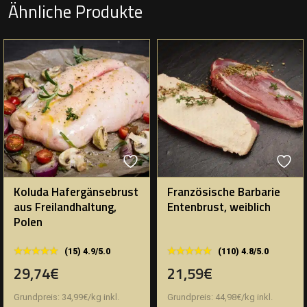
Ähnliche Produkte
Koluda Hafergänsebrust
Französische Barbarie
aus Freilandhaltung,
Entenbrust, weiblich
Polen
★★★★★
★★★★★
★★★★★
★★★★★
(15) 4.9/5.0
(110) 4.8/5.0
29,74€
21,59€
Grundpreis:
34,99
€
/
kg
inkl.
Grundpreis:
44,98
€
/
kg
inkl.