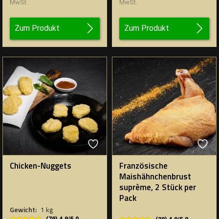
MwSt.
MwSt.
Zum Produkt
Zum Produkt
Chicken-Nuggets
Französische
Maishähnchenbrust
suprème, 2 Stück per
Pack
Gewicht:
1 kg
★★★★★
★★★★★
★★★★★
★★★★★
(79) 4.9/5.0