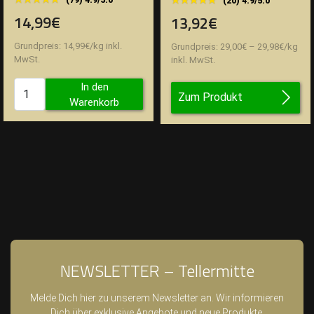
(20) 4.9/5.0
14,99€
13,92€
Grundpreis:
14,99
€
/
kg
inkl.
Grundpreis:
29,00
€
–
29,98
€
/
kg
MwSt.
inkl. MwSt.
In den
Zum Produkt
Warenkorb
NEWSLETTER – Tellermitte
Melde Dich hier zu unserem Newsletter an. Wir informieren
Dich über exklusive Angebote und neue Produkte.