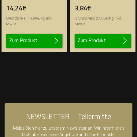
14,24€
3,84€
Grundpreis:
14,99
€
/
kg
inkl.
Grundpreis:
24,00
€
/
kg
inkl.
MwSt.
MwSt.
Zum Produkt
Zum Produkt
NEWSLETTER – Tellermitte
Melde Dich hier zu unserem Newsletter an. Wir informieren
Dich über exklusive Angebote und neue Produkte.