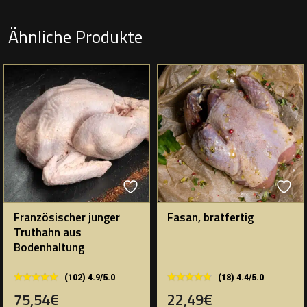
Ähnliche Produkte
Französischer junger
Fasan, bratfertig
Truthahn aus
Bodenhaltung
★★★★★
★★★★★
★★★★★
★★★★★
(102) 4.9/5.0
(18) 4.4/5.0
75,54€
22,49€