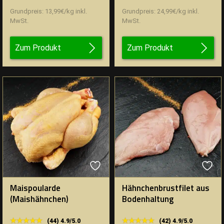
Grundpreis:
13,99
€
/
kg
inkl.
Grundpreis:
24,99
€
/
kg
inkl.
MwSt.
MwSt.
Zum Produkt
Zum Produkt
Maispoularde
Hähnchenbrustfilet aus
(Maishähnchen)
Bodenhaltung
★★★★★
★★★★★
★★★★★
★★★★★
(44) 4.9/5.0
(42) 4.9/5.0