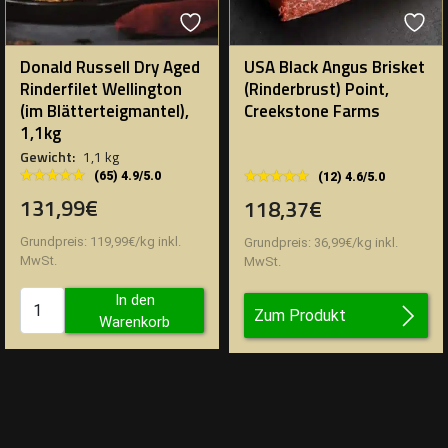
Donald Russell Dry Aged
USA Black Angus Brisket
Rinderfilet Wellington
(Rinderbrust) Point,
(im Blätterteigmantel),
Creekstone Farms
1,1kg
Gewicht:
1,1 kg
★★★★★
★★★★★
★★★★★
★★★★★
(65) 4.9/5.0
(12) 4.6/5.0
131,99€
118,37€
Grundpreis:
119,99
€
/
kg
inkl.
Grundpreis:
36,99
€
/
kg
inkl.
MwSt.
MwSt.
In den
Zum Produkt
Warenkorb