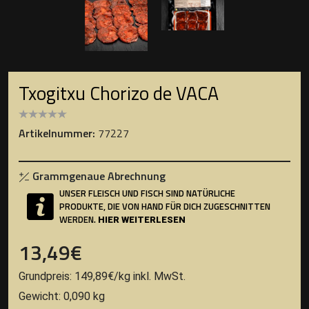
Txogitxu Chorizo de VACA
Artikelnummer:
77227
Grammgenaue Abrechnung
UNSER FLEISCH UND FISCH SIND NATÜRLICHE
PRODUKTE, DIE VON HAND FÜR DICH ZUGESCHNITTEN
WERDEN.
HIER WEITERLESEN
13,49
€
Grundpreis:
149,89
€
/
kg
inkl. MwSt.
Gewicht: 0,090 kg