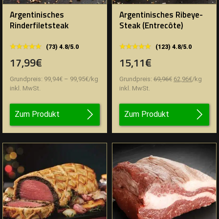
Argentinisches
Argentinisches Ribeye-
Rinderfiletsteak
Steak (Entrecôte)
★★★★★
★★★★★
★★★★★
★★★★★
(73) 4.8/5.0
(123) 4.8/5.0
17,99€
15,11€
Ursprünglicher
Aktueller
Grundpreis:
99,94
€
–
99,95
€
/
kg
Grundpreis:
69,96
€
62,96
€
/
kg
Preis
Preis
inkl. MwSt.
inkl. MwSt.
war:
ist:
69,96€
62,96€.
Zum Produkt
Zum Produkt