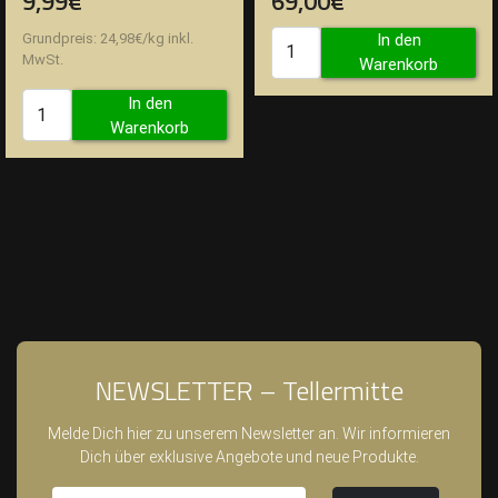
9,99€
69,00€
Grundpreis:
24,98
€
/
kg
inkl.
In den
MwSt.
Warenkorb
In den
Warenkorb
NEWSLETTER – Tellermitte
Melde Dich hier zu unserem Newsletter an. Wir informieren
Dich über exklusive Angebote und neue Produkte.