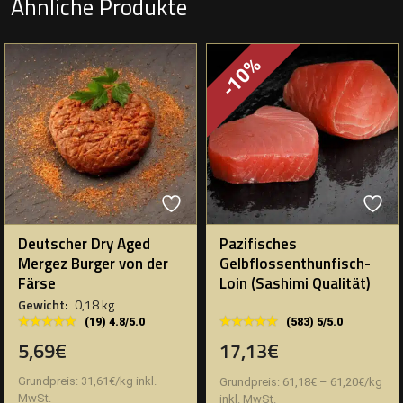
Ähnliche Produkte
-10%
Deutscher Dry Aged
Pazifisches
Mergez Burger von der
Gelbflossenthunfisch-
Färse
Loin (Sashimi Qualität)
Gewicht:
0,18 kg
★★★★★
★★★★★
★★★★★
★★★★★
(19) 4.8/5.0
(583) 5/5.0
5,69€
17,13€
Grundpreis:
31,61
€
/
kg
inkl.
Grundpreis:
61,18
€
–
61,20
€
/
kg
MwSt.
inkl. MwSt.