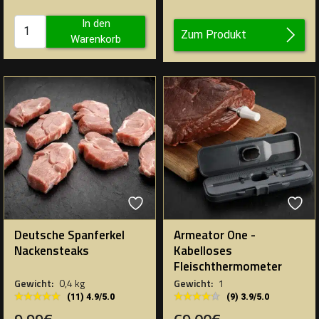
In den
Zum Produkt
Warenkorb
Deutsche Spanferkel
Armeator One -
Nackensteaks
Kabelloses
Fleischthermometer
Gewicht:
0,4 kg
Gewicht:
1
★★★★★
★★★★★
★★★★★
★★★★★
(11) 4.9/5.0
(9) 3.9/5.0