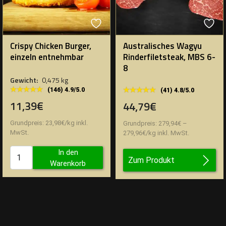
Crispy Chicken Burger,
Australisches Wagyu
einzeln entnehmbar
Rinderfiletsteak, MBS 6-
8
Gewicht:
0,475 kg
★★★★★
★★★★★
★★★★★
★★★★★
(146) 4.9/5.0
(41) 4.8/5.0
11,39€
44,79€
Grundpreis:
23,98
€
/
kg
inkl.
Grundpreis:
279,94
€
–
MwSt.
279,96
€
/
kg
inkl. MwSt.
In den
Zum Produkt
Warenkorb