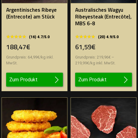
Argentinisches Ribeye
Australisches Wagyu
(Entrecote) am Stück
Ribeyesteak (Entrecôte),
MBS 6-8
★★★★★
★★★★★
★★★★★
★★★★★
(16) 4.7/5.0
(20) 4.9/5.0
188,47€
61,59€
Grundpreis:
64,99
€
/
kg
inkl.
Grundpreis:
219,96
€
–
MwSt.
219,99
€
/
kg
inkl. MwSt.
Zum Produkt
Zum Produkt