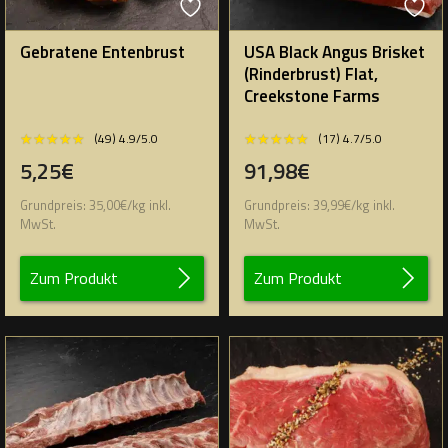
Gebratene Entenbrust
USA Black Angus Brisket
(Rinderbrust) Flat,
Creekstone Farms
★★★★★
★★★★★
★★★★★
★★★★★
(49) 4.9/5.0
(17) 4.7/5.0
5,25€
91,98€
Grundpreis:
35,00
€
/
kg
inkl.
Grundpreis:
39,99
€
/
kg
inkl.
MwSt.
MwSt.
Zum Produkt
Zum Produkt