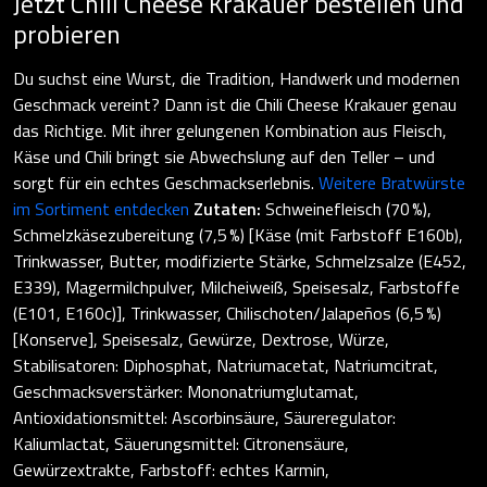
Jetzt Chili Cheese Krakauer bestellen und
probieren
Du suchst eine Wurst, die Tradition, Handwerk und modernen
Geschmack vereint? Dann ist die Chili Cheese Krakauer genau
das Richtige. Mit ihrer gelungenen Kombination aus Fleisch,
Käse und Chili bringt sie Abwechslung auf den Teller – und
sorgt für ein echtes Geschmackserlebnis.
Weitere Bratwürste
im Sortiment entdecken
Zutaten:
Schweinefleisch (70 %),
Schmelzkäsezubereitung (7,5 %) [Käse (mit Farbstoff E160b),
Trinkwasser, Butter, modifizierte Stärke, Schmelzsalze (E452,
E339), Magermilchpulver, Milcheiweiß, Speisesalz, Farbstoffe
(E101, E160c)], Trinkwasser, Chilischoten/Jalapeños (6,5 %)
[Konserve], Speisesalz, Gewürze, Dextrose, Würze,
Stabilisatoren: Diphosphat, Natriumacetat, Natriumcitrat,
Geschmacksverstärker: Mononatriumglutamat,
Antioxidationsmittel: Ascorbinsäure, Säureregulator:
Kaliumlactat, Säuerungsmittel: Citronensäure,
Gewürzextrakte, Farbstoff: echtes Karmin,