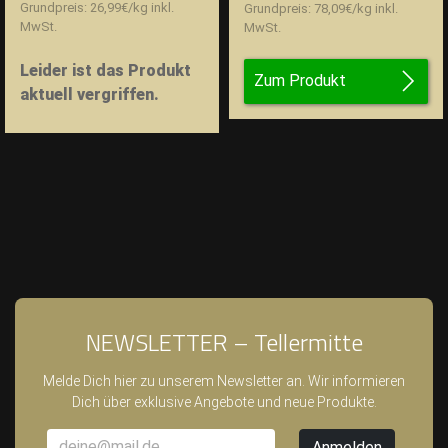
Grundpreis:
26,99
€
/
kg
inkl.
Grundpreis:
78,09
€
/
kg
inkl.
MwSt.
MwSt.
Leider ist das Produkt
Zum Produkt
aktuell vergriffen.
NEWSLETTER – Tellermitte
Melde Dich hier zu unserem Newsletter an. Wir informieren
Dich über exklusive Angebote und neue Produkte.