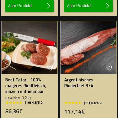
Zum Produkt
Zum Produkt
Beef Tatar - 100%
Argentinisches
mageres Rindfleisch,
Rinderfilet 3/4
einzeln entnehmbar
Gewicht:
3,2 kg
★★★★★
★★★★★
★★★★★
★★★★★
(16) 4.8/5.0
(11) 4.6/5.0
86,36€
117,14€