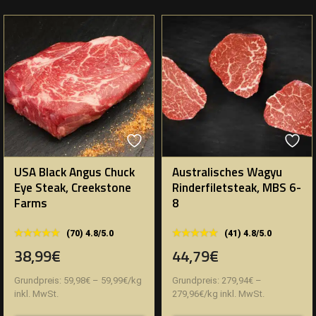
USA Black Angus Chuck
Australisches Wagyu
Eye Steak, Creekstone
Rinderfiletsteak, MBS 6-
Farms
8
★★★★★
★★★★★
★★★★★
★★★★★
(70) 4.8/5.0
(41) 4.8/5.0
38,99€
44,79€
Grundpreis:
59,98
€
–
59,99
€
/
kg
Grundpreis:
279,94
€
–
inkl. MwSt.
279,96
€
/
kg
inkl. MwSt.