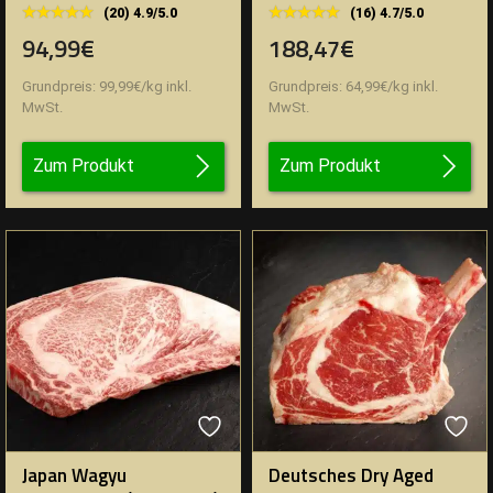
★★★★★
★★★★★
★★★★★
★★★★★
(20) 4.9/5.0
(16) 4.7/5.0
94,99€
188,47€
Grundpreis:
99,99
€
/
kg
inkl.
Grundpreis:
64,99
€
/
kg
inkl.
MwSt.
MwSt.
Zum Produkt
Zum Produkt
Japan Wagyu
Deutsches Dry Aged