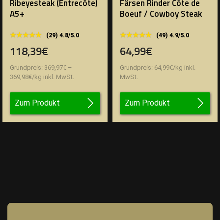
Ribeyesteak (Entrecôte)
Färsen Rinder Côte de
A5+
Boeuf / Cowboy Steak
★★★★★
★★★★★
★★★★★
★★★★★
(29) 4.8/5.0
(49) 4.9/5.0
118,39€
64,99€
Grundpreis:
369,97
€
–
Grundpreis:
64,99
€
/
kg
inkl.
369,98
€
/
kg
inkl. MwSt.
MwSt.
Zum Produkt
Zum Produkt