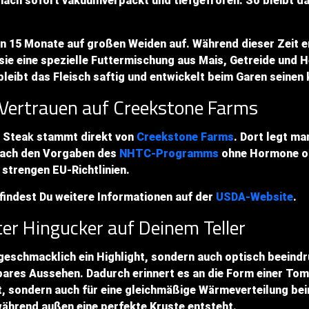
ach sofort vakuumverpackt und tiefgefroren. So bleibt das
 15 Monate auf großen Weiden auf. Während dieser Zeit er
e eine spezielle Futtermischung aus Mais, Getreide und H
bleibt das Fleisch saftig und entwickelt beim Garen seinen
 Vertrauen auf Creekstone Farms
 Stea
k
stammt direkt von
Creekstone Farms
. Dort legt m
 nach den Vorgaben des
NHTC-Programms
ohne Hormone od
e strengen EU-Richtlinien.
indest Du weitere Informationen auf der
USDA-Website
.
er Hingucker auf Deinem Teller
geschmacklich ein Highlight, sondern auch optisch beeind
bares Aussehen. Dadurch erinnert es an die Form einer To
, sondern auch für eine gleichmäßige Wärmeverteilung beim
 während außen eine perfekte Kruste entsteht.