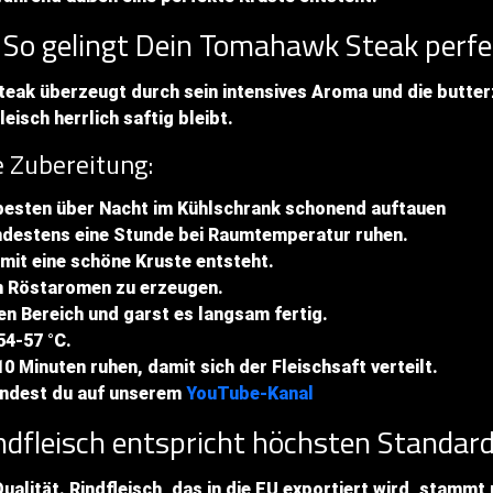
So gelingt Dein Tomahawk Steak perfe
ak überzeugt durch sein intensives Aroma und die butter
isch herrlich saftig bleibt.
e Zubereitung:
esten über Nacht im Kühlschrank schonend auftauen
indestens eine Stunde bei Raumtemperatur ruhen.
mit eine schöne Kruste entsteht.
um Röstaromen zu erzeugen.
ten Bereich und garst es langsam fertig.
54-57 °C.
0 Minuten ruhen, damit sich der Fleischsaft verteilt.
indest du auf unserem
YouTube-Kanal
dfleisch entspricht höchsten Standar
ualität. Rindfleisch, das in die EU exportiert wird, stammt 