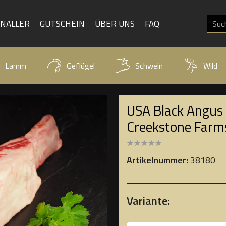
KNALLER
GUTSCHEIN
ÜBER UNS
FAQ
Lamm
Geflügel
Schwein
Wild
USA Black Angus
Creekstone Farm
Artikelnummer:
38180
Variante: