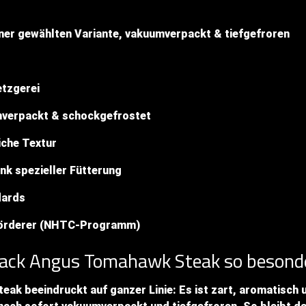
einer gewählten Variante, vakuumverpackt & tiefgefroren
etzgerei
mverpackt & schockgefrostet
che Textur
k spezieller Fütterung
dards
örderer (NHTC-Programm)
ack Angus Tomahawk Steak so besond
k beeindruckt auf ganzer Linie: Es ist zart, aromatisch u