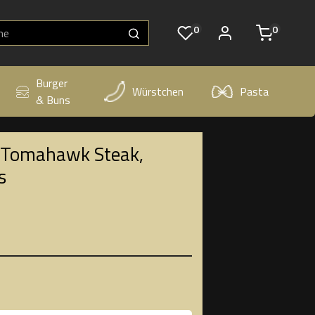
0
0
Burger
Würstchen
Pasta
& Buns
 Tomahawk Steak,
s