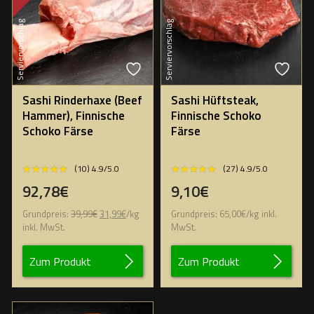
Serviervorschlag
Serviervorschlag
Sashi Rinderhaxe (Beef
Sashi Hüftsteak,
Hammer), Finnische
Finnische Schoko
Schoko Färse
Färse
★★★★★
★★★★★
★★★★★
★★★★★
(10) 4.9/5.0
(27) 4.9/5.0
92,78€
9,10€
Ursprünglicher
Aktueller
Grundpreis:
39,99
€
31,99
€
/
kg
Grundpreis:
65,00
€
/
kg
inkl.
Preis
Preis
inkl. MwSt.
MwSt.
war:
ist:
39,99€
31,99€.
Zum Produkt
Zum Produkt