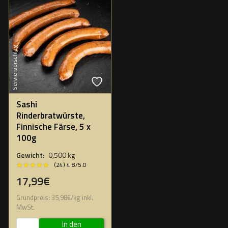
Serviervorschlag
Sashi
Rinderbratwürste,
Finnische Färse, 5 x
100g
Gewicht:
0,500 kg
★★★★★
★★★★★
(24) 4.8/5.0
17,99€
Grundpreis:
35,98
€
/
kg
inkl.
MwSt.
In den