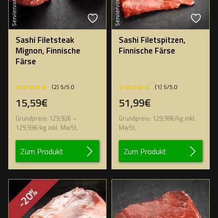
Serviervorschlag
Serviervorschlag
Sashi Filetsteak
Sashi Filetspitzen,
Mignon, Finnische
Finnische Färse
Färse
★★★★★
★★★★★
★★★★★
★★★★★
(2) 5/5.0
(1) 5/5.0
15,59€
51,99€
Grundpreis:
129,92
€
–
Grundpreis:
129,98
€
/
kg
inkl.
129,93
€
/
kg
inkl. MwSt.
MwSt.
Zum Produkt
Zum Produkt
-20%