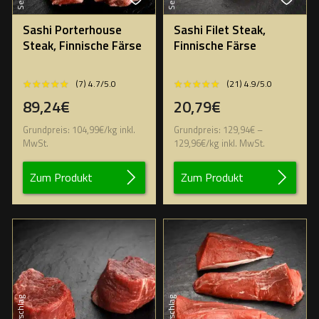
Sashi Porterhouse
Sashi Filet Steak,
Steak, Finnische Färse
Finnische Färse
★★★★★
★★★★★
★★★★★
★★★★★
(7) 4.7/5.0
(21) 4.9/5.0
89,24€
20,79€
Grundpreis:
104,99
€
/
kg
inkl.
Grundpreis:
129,94
€
–
MwSt.
129,96
€
/
kg
inkl. MwSt.
Zum Produkt
Zum Produkt