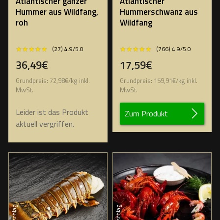
Atlantischer ganzer
Atlantischer
Hummer aus Wildfang,
Hummerschwanz aus
roh
Wildfang
★★★★★
★★★★★
★★★★★
★★★★★
(27) 4.9/5.0
(766) 4.9/5.0
36,49€
17,59€
Grundpreis:
72,98
€
/
kg
inkl.
Grundpreis:
159,91
€
/
kg
inkl.
MwSt.
MwSt.
Leider ist das Produkt
Zum Produkt
aktuell vergriffen.