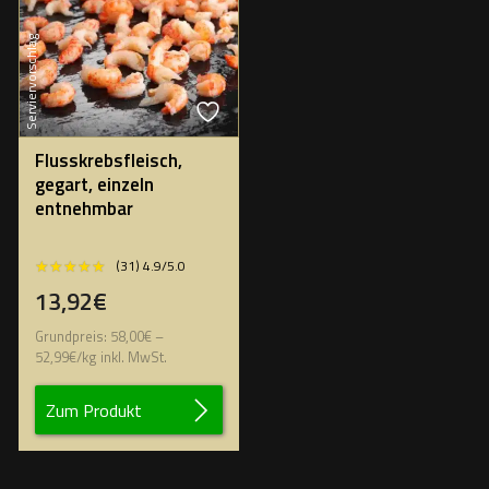
Serviervorschlag
Flusskrebsfleisch,
gegart, einzeln
entnehmbar
★★★★★
★★★★★
(31) 4.9/5.0
13,92€
Grundpreis:
58,00
€
–
52,99
€
/
kg
inkl. MwSt.
Zum Produkt