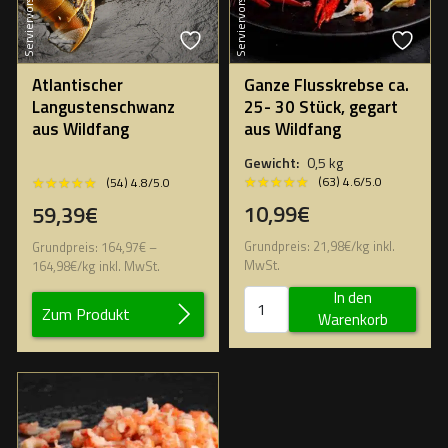
Serviervorschlag
Serviervorschlag
Atlantischer
Ganze Flusskrebse ca.
Langustenschwanz
25- 30 Stück, gegart
aus Wildfang
aus Wildfang
Gewicht:
0,5 kg
★★★★★
★★★★★
★★★★★
★★★★★
(63) 4.6/5.0
(54) 4.8/5.0
10,99€
59,39€
Grundpreis:
21,98
€
/
kg
inkl.
Grundpreis:
164,97
€
–
MwSt.
164,98
€
/
kg
inkl. MwSt.
In den
Zum Produkt
Warenkorb