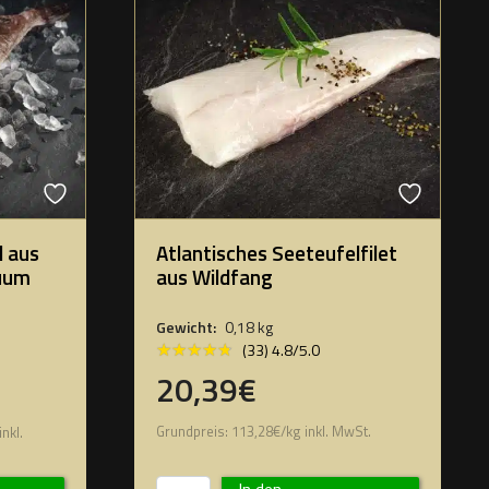
l aus
Atlantisches Seeteufelfilet
kuum
aus Wildfang
Gewicht:
0,18 kg
★★★★★
★★★★★
(33) 4.8/5.0
20,39€
Grundpreis:
113,28
€
/
kg
inkl. MwSt.
inkl.
In den