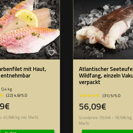
rbenfilet mit Haut,
Atlantischer Seeteufe
n entnehmbar
Wildfang, einzeln Va
verpackt
0,4 kg
★
★
★★★★★
★★★★★
(22) 4.8/5.0
(31) 5/5.0
39€
56,09€
s:
45,98
€
/
kg
inkl. MwSt.
Grundpreis:
59,04
€
–
58,99
€
/
kg
MwSt.
In den