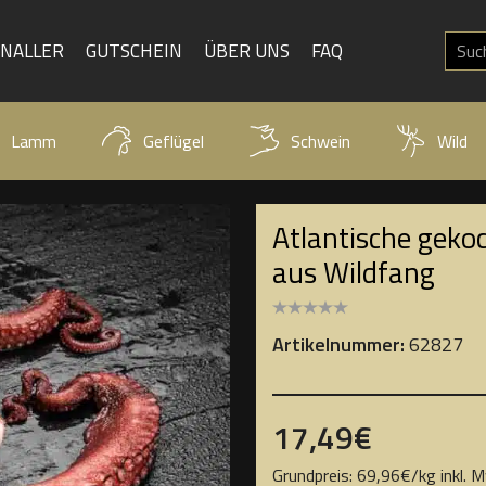
KNALLER
GUTSCHEIN
ÜBER UNS
FAQ
Lamm
Geflügel
Schwein
Wild
Atlantische geko
aus Wildfang
Artikelnummer:
62827
17,49
€
Grundpreis:
69,96
€
/
kg
inkl. 