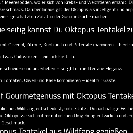
f Meeresböden, wo er sich von Krebs- und Weichtieren ernährt. Di
Geschmack. Darüber hinaus gilt der Oktopus als intelligent und an
u einer geschätzten Zutat in der Gourmetküche machen.
vielseitig kannst Du Oktopus Tentakel z
 mit Olivenöl, Zitrone, Knoblauch und Petersilie marinieren – herrlich
 etwas Chili würzen – einfach köstlich.
cke schneiden und unterheben – sorgt für mediterrane Eleganz.
n Tomaten, Oliven und Käse kombinieren – ideal für Gäste.
 auf Gourmetgenuss mit Oktopus Tentak
el aus Wildfang entscheidest, unterstützt Du nachhaltige Fischer
ie Oktopusse sich in ihrer natürlichen Umgebung entwickeln und ern
em Geschmack.
topus Tentakel aus Wildfang genießen