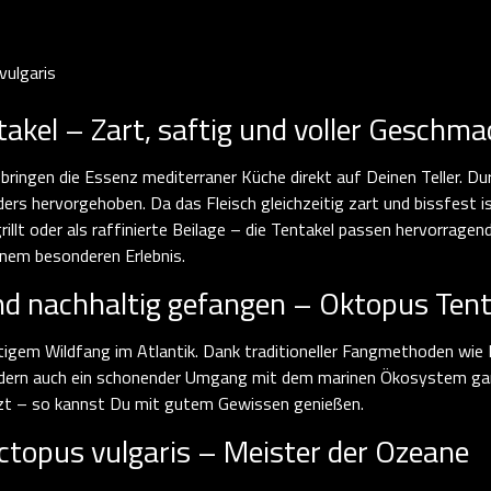
vulgaris
kel – Zart, saftig und voller Geschma
ringen die Essenz mediterraner Küche direkt auf Deinen Teller. Du
ers hervorgehoben. Da das Fleisch gleichzeitig zart und bissfest is
illt oder als raffinierte Beilage – die Tentakel passen hervorragen
inem besonderen Erlebnis.
 und nachhaltig gefangen – Oktopus Ten
igem Wildfang im Atlantik. Dank traditioneller Fangmethoden wie
ondern auch ein schonender Umgang mit dem marinen Ökosystem gar
ützt – so kannst Du mit gutem Gewissen genießen.
topus vulgaris – Meister der Ozeane