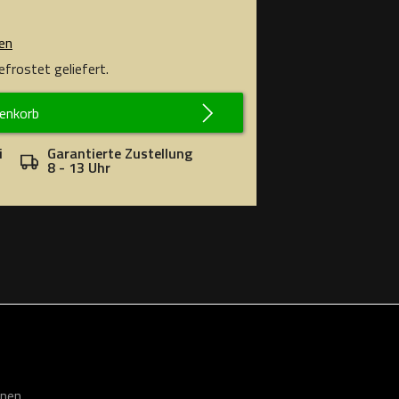
en
frostet geliefert.
renkorb
i
Garantierte Zustellung
8 - 13 Uhr
onen