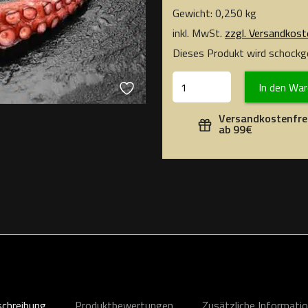
Gewicht: 0,250 kg
inkl. MwSt.
zzgl. Versandkost
Dieses Produkt wird schockge
In den Wa
Versandkostenfre
ab 99€
chreibung
Produktbewertungen
Zusätzliche Informati