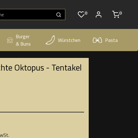
0
0
Burger
Würstchen
Pasta
& Buns
chte Oktopus - Tentakel
MwSt.