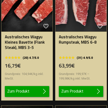
Australisches Wagyu
Australisches Wagyu
Kleines Bavette (Flank
Rumpsteak, MBS 6-8
Steak), MBS 3-5
★★★★★
★★★★★
★★★★★
★★★★★
(20) 4.7/5.0
(31) 4.9/5.0
16,79€
63,99€
Grundpreis:
104,94
€
/
kg
inkl.
Grundpreis:
199,97
€
–
MwSt.
199,98
€
/
kg
inkl. MwSt.
Zum Produkt
Zum Produkt