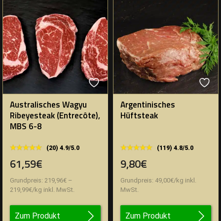
Australisches Wagyu
Argentinisches
Ribeyesteak (Entrecôte),
Hüftsteak
MBS 6-8
★★★★★
★★★★★
★★★★★
★★★★★
(20) 4.9/5.0
(119) 4.8/5.0
61,59€
9,80€
Grundpreis:
219,96
€
–
Grundpreis:
49,00
€
/
kg
inkl.
219,99
€
/
kg
inkl. MwSt.
MwSt.
Zum Produkt
Zum Produkt