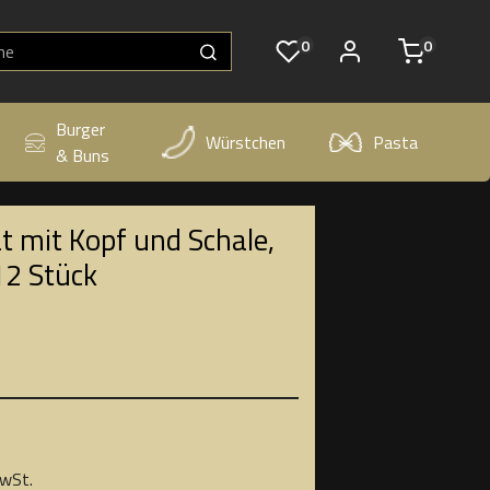
0
0
Burger
Würstchen
Pasta
& Buns
t mit Kopf und Schale,
12 Stück
MwSt.