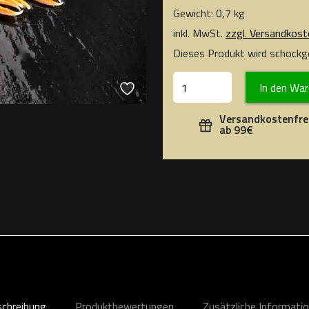
Gewicht: 0,7 kg
inkl. MwSt.
zzgl. Versandkost
Dieses Produkt wird schockge
In den Wa
Versandkostenfre
ab 99€
chreibung
Produktbewertungen
Zusätzliche Informati