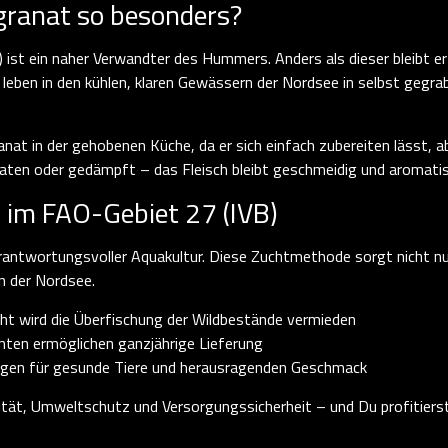
granat so besonders?
ist ein naher Verwandter des Hummers. Anders als dieser bleibt er j
 leben in den kühlen, klaren Gewässern der Nordsee in selbst gegra
nat in der gehobenen Küche, da er sich einfach zubereiten lässt, 
ebraten oder gedämpft – das Fleisch bleibt geschmeidig und aromatis
r im FAO-Gebiet 27 (IVB)
ntwortungsvoller Aquakultur. Diese Zuchtmethode sorgt nicht nur 
n der Nordsee.
cht wird die Überfischung der Wildbestände vermieden
nten ermöglichen ganzjährige Lieferung
gen für gesunde Tiere und herausragenden Geschmack
ität, Umweltschutz und Versorgungssicherheit – und Du profitiers