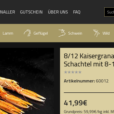
KNALLER
GUTSCHEIN
ÜBER UNS
FAQ
Lamm
Geflügel
Schwein
Wild
8/12 Kaisergrana
Schachtel mit 8-
Artikelnummer:
60012
41,99
€
Grundpreis:
59,99
€
/
kg
inkl. 