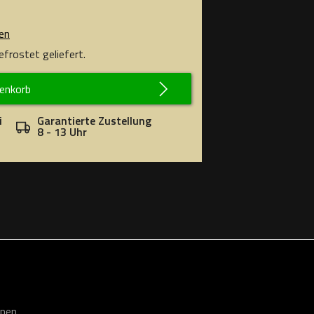
en
frostet geliefert.
renkorb
i
Garantierte Zustellung
8 - 13 Uhr
onen