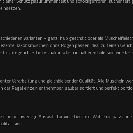
it einer Schutzglasur ummantelt und schockgefroren, küchenferti
 einsetzen.
rschiedenen Varianten – ganz, halb geschält oder als Muschelfleisch
ezepte. Jakobsmuscheln ohne Rogen passen ideal zu feinen Gerich
rüchtegerichte. Grünschalmuscheln in halber Schale sind eine belie
enter Verarbeitung und gleichbleibender Qualität. Alle Muscheln wer
n der Regel einzeln entnehmbar, sauber sortiert und perfekt portion
tte eine hochwertige Auswahl für viele Gerichte. Wähle die passend
alität sind.