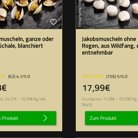
Serviervorschlag
muscheln, ganze oder
Jakobsmuscheln ohne
Schale, blanchiert
Rogen, aus Wildfang, 
entnehmbar
★★
★★
★★★★★
★★★★★
(62) 4.7/5.0
(156) 5/5.0
8€
17,99€
is:
24,27
€
–
16,99
€
/
kg
inkl.
Grundpreis:
74,96
€
–
69,99
€
/
kg
MwSt.
 Produkt
Zum Produkt