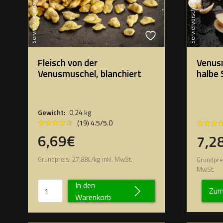
Serviervorschlag
Serviervorschlag
Fleisch von der
Venus
Venusmuschel, blanchiert
halbe 
Gewicht:
0,24 kg
★★★★★
★★★★★
★★★
★★★
(19) 4.5/5.0
6,69€
7,2
Grundpreis:
27,88
€
/
kg
inkl. MwSt.
Grundpre
MwSt.
In den
Zum
Warenkorb