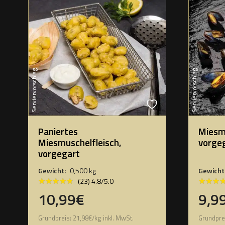
Serviervorschlag
Serviervorschlag
Paniertes
Miesmu
Miesmuschelfleisch,
vorge
vorgegart
Gewicht:
0,500 kg
Gewicht
★★★★★
★★★★★
★★★
★★★
(23) 4.8/5.0
10,99€
9,9
Grundpreis:
21,98
€
/
kg
inkl. MwSt.
Grundpre