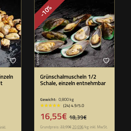
-10%
Serviervorschlag
inzeln
Grünschalmuscheln 1/2
rt
Schale, einzeln entnehmbar
Gewicht:
0,800 kg
★★★★★
★★★★★
(24) 4.9/5.0
16,55€
18,39€
Grundpreis:
22,99
€
20,69
€
/
kg
inkl. MwSt.
inkl.