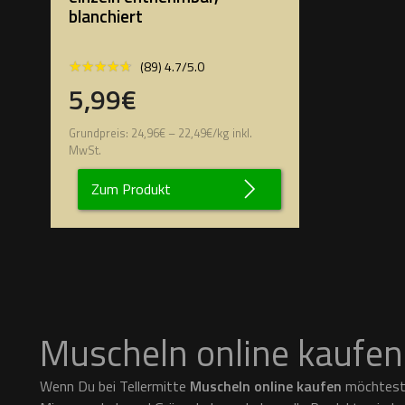
blanchiert
★★★★★
★★★★★
(89) 4.7/5.0
5,99€
Grundpreis:
24,96
€
–
22,49
€
/
kg
inkl.
MwSt.
Zum Produkt
Muscheln online kaufen
Wenn Du bei Tellermitte
Muscheln online kaufen
möchtest,