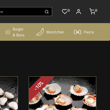
0
0
Burger
Würstchen
Pasta
& Buns
-10%