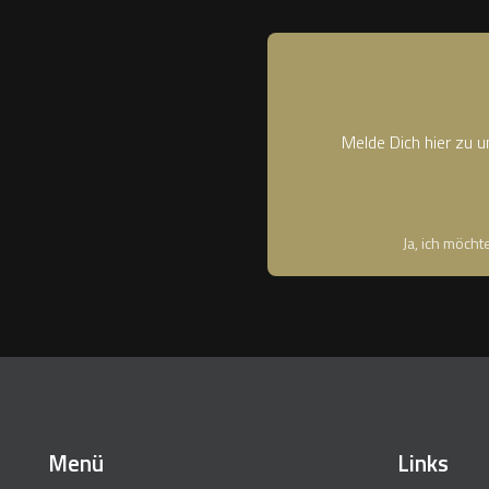
Melde Dich hier zu 
Ja, ich möch
Menü
Links