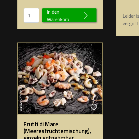
In den
Leider i
Warenkorb
vergriff
Serviervorschlag
Frutti di Mare
(Meeresfrüchtemischung),
einzeln entnehmbar,