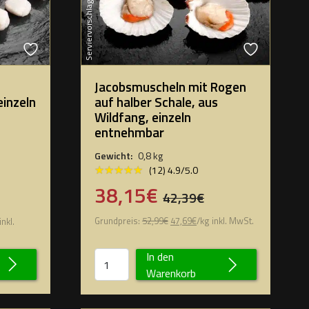
Serviervorschlag
Jacobsmuscheln mit Rogen
einzeln
auf halber Schale, aus
Wildfang, einzeln
entnehmbar
Gewicht:
0,8 kg
★★★★★
★★★★★
(12) 4.9/5.0
38,15€
42,39€
Grundpreis:
52,99
€
47,69
€
/
kg
inkl. MwSt.
inkl.
In den
Warenkorb