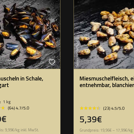
Serviervorschlag
scheln in Schale,
Miesmuschelfleisch, e
gart
entnehmbar, blanchie
:
1 kg
★★
★★
★★★★★
★★★★★
(64) 4.7/5.0
(23) 4.5/5.0
9€
5,39€
is:
9,99
€
/
kg
inkl. MwSt.
Grundpreis:
19,96
€
–
17,99
€
/
kg