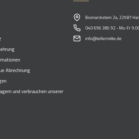
Bismarckstein 2a, 22587 Ha
040 696 385 92 - Mo-Fr 9.00
z
info@tellermitte.de
lehrung
rmationen
e Abrechnung
gen
lagern und verbrauchen unserer