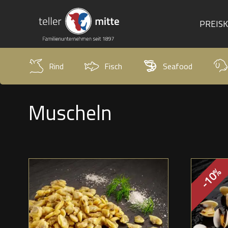
PREIS
Rind
Fisch
Seafood
Muscheln
-10%