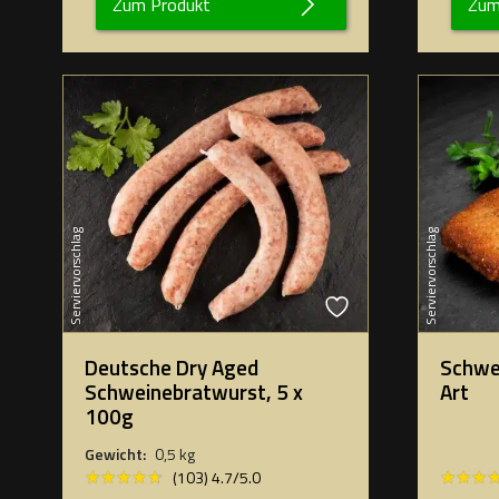
Zum Produkt
Zum
Serviervorschlag
Serviervorschlag
Deutsche Dry Aged
Schwe
Schweinebratwurst, 5 x
Art
100g
Gewicht:
0,5 kg
★★★★★
★★★★★
★★★
★★★
(103) 4.7/5.0