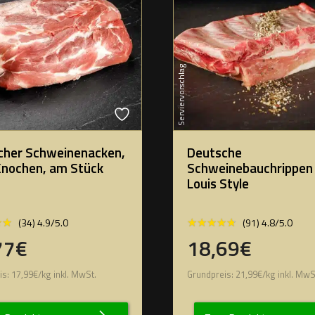
Serviervorschlag
cher Schweinenacken,
Deutsche
Knochen, am Stück
Schweinebauchrippen 
Louis Style
★★
★★
★★★★★
★★★★★
(34) 4.9/5.0
(91) 4.8/5.0
77€
18,69€
is:
17,99
€
/
kg
inkl. MwSt.
Grundpreis:
21,99
€
/
kg
inkl. MwS