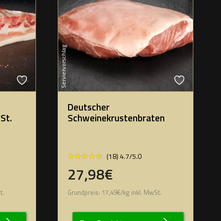
Serviervorschlag
Deutscher
St.
Schweinekrustenbraten
★★★★★
★★★★★
(18) 4.7/5.0
27,98€
t.
Grundpreis:
17,49
€
/
kg
inkl. MwSt.