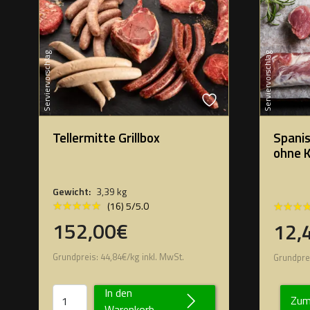
Serviervorschlag
Serviervorschlag
Tellermitte Grillbox
Spanis
ohne 
Gewicht:
3,39 kg
★★★★★
★★★★★
★★★
★★★
(16) 5/5.0
152,00€
12,
Grundpreis:
44,84
€
/
kg
inkl. MwSt.
Grundpre
In den
Zum
Warenkorb