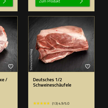
Zum Produkt
Serviervorschlag
xe /
Deutsches 1/2
Schweineschäufele
★★★★★
★★★★★
(13) 4.9/5.0