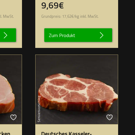
9,69€
l. MwSt.
Grundpreis:
17,62
€
/
kg
inkl. MwSt.
Zum Produkt
Serviervorschlag
cken
Deutsches Kasseler-