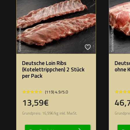
Serviervorschlag
Serviervorschlag
Deutsche Loin Ribs
Deuts
(Kotelettrippchen) 2 Stück
ohne 
per Pack
★★★★★
★★★★★
★★★
★★★
(119) 4.9/5.0
13,59€
46,
Grundpreis:
16,99
€
/
kg
inkl. MwSt.
Grundpre