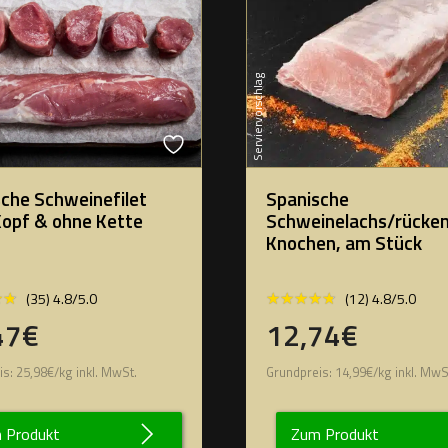
Serviervorschlag
che Schweinefilet
Spanische
Kopf & ohne Kette
Schweinelachs/rücken
Knochen, am Stück
★★
★★
★★★★★
★★★★★
(35) 4.8/5.0
(12) 4.8/5.0
47€
12,74€
is:
25,98
€
/
kg
inkl. MwSt.
Grundpreis:
14,99
€
/
kg
inkl. MwS
 Produkt
Zum Produkt