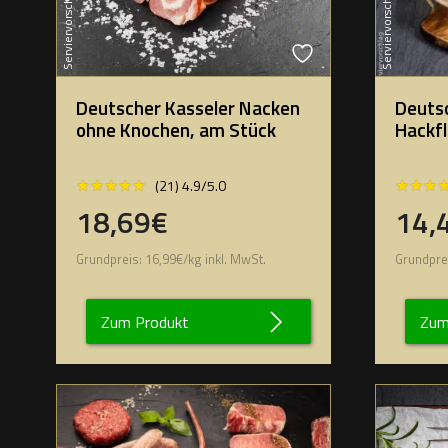
Serviervorschlag
Serviervorschlag
Deutscher Kasseler Nacken
Deuts
ohne Knochen, am Stück
Hackfl
★★★★★
★★★★★
★★★
★★★
(21) 4.9/5.0
18,69€
14,
Grundpreis:
16,99
€
/
kg
inkl. MwSt.
Grundpre
Zum Produkt
Zum