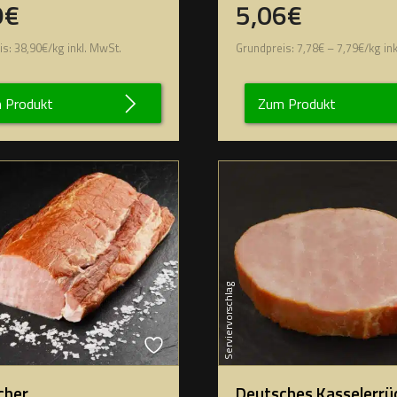
9€
5,06€
is:
38,90
€
/
kg
inkl. MwSt.
Grundpreis:
7,78
€
–
7,79
€
/
kg
ink
 Produkt
Zum Produkt
Serviervorschlag
cher
Deutsches Kasselerrü