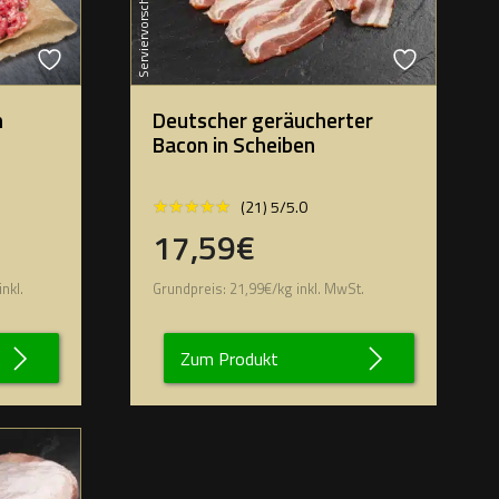
Serviervorschlag
h
Deutscher geräucherter
Bacon in Scheiben
★★★★★
★★★★★
(21) 5/5.0
17,59€
inkl.
Grundpreis:
21,99
€
/
kg
inkl. MwSt.
Zum Produkt