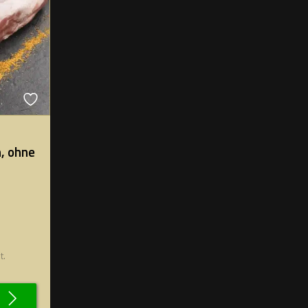
, ohne
t.