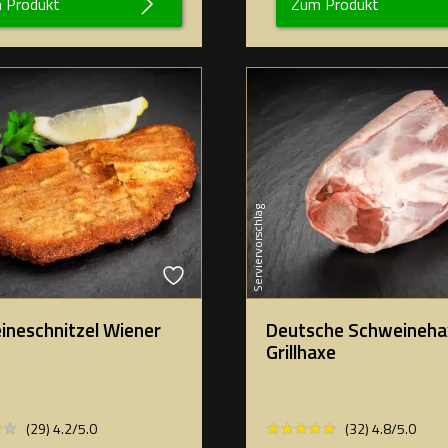
 Produkt
Zum Produkt
Serviervorschlag
ineschnitzel Wiener
Deutsche Schweineha
Grillhaxe
★★
★★
★★★★★
★★★★★
(29) 4.2/5.0
(32) 4.8/5.0