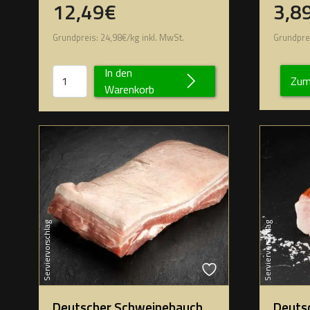
12,49€
3,8
Grundpreis:
24,98
€
/
kg
inkl. MwSt.
Grundpre
In den
Zum
Warenkorb
Serviervorschlag
Serviervorschlag
Deutscher Schweinebauch
Deuts