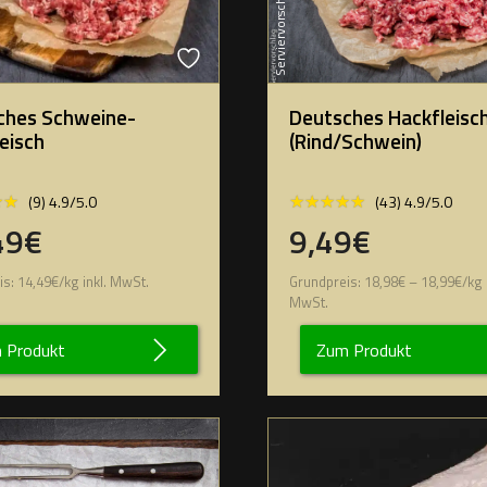
Serviervorschlag
ches Schweine-
Deutsches Hackfleisc
eisch
(Rind/Schwein)
★★
★★
★★★★★
★★★★★
(9) 4.9/5.0
(43) 4.9/5.0
49€
9,49€
is:
14,49
€
/
kg
inkl. MwSt.
Grundpreis:
18,98
€
–
18,99
€
/
kg
MwSt.
 Produkt
Zum Produkt