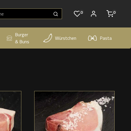
0
0
Burger
Würstchen
Pasta
& Buns