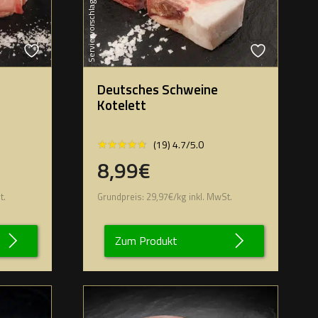
Serviervorschlag
Deutsches Schweine
Kotelett
★★★★★
★★★★★
(19) 4.7/5.0
8,99€
t.
Grundpreis:
29,97
€
/
kg
inkl. MwSt.
Zum Produkt