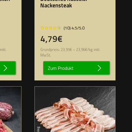
Nackensteak
★★★★★
★★★★★
(10) 4.5/5.0
4,79€
inkl.
Grundpreis:
23,95
€
–
23,96
€
/
kg
inkl.
MwSt.
Zum Produkt