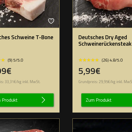
Serviervorschlag
ches Schweine T-Bone
Deutsches Dry Aged
Schweinerückensteak
★★
★★
★★★★★
★★★★★
(9) 5/5.0
(26) 4.8/5.0
99€
5,99€
is:
33,31
€
/
kg
inkl. MwSt.
Grundpreis:
29,95
€
/
kg
inkl. MwS
 Produkt
Zum Produkt