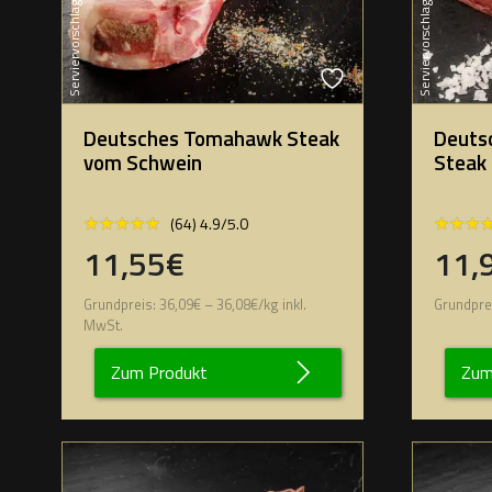
Serviervorschlag
Serviervorschlag
Deutsches Tomahawk Steak
Deuts
vom Schwein
Steak
★★★★★
★★★★★
★★★
★★★
(64) 4.9/5.0
11,55€
11,
Grundpreis:
36,09
€
–
36,08
€
/
kg
inkl.
Grundpre
MwSt.
Zum Produkt
Zum