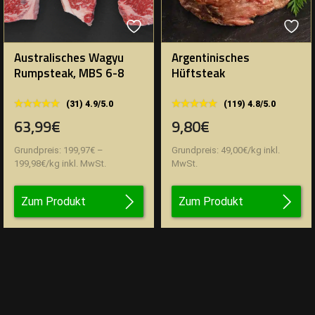
Australisches Wagyu
Argentinisches
Rumpsteak, MBS 6-8
Hüftsteak
★★★★★
★★★★★
★★★★★
★★★★★
(31) 4.9/5.0
(119) 4.8/5.0
63,99€
9,80€
Grundpreis:
199,97
€
–
Grundpreis:
49,00
€
/
kg
inkl.
199,98
€
/
kg
inkl. MwSt.
MwSt.
Zum Produkt
Zum Produkt