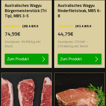
Australisches Wagyu
Australisches Wagyu
Bürgermeisterstück (Tri
Rinderfiletsteak, MBS 6-
Tip), MBS 3-5
8
★★★★★
★★★★★
★★★★★
★★★★★
(25) 4.8/5.0
(41) 4.8/5.0
74,99€
44,79€
Grundpreis:
99,99
€
/
kg
inkl.
Grundpreis:
279,94
€
–
MwSt.
279,96
€
/
kg
inkl. MwSt.
Zum Produkt
Zum Produkt